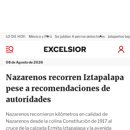
LO DE HOY:
México y Perú
Se jubilan 4 perros detectores
Jalapeños baj
E
x
M
I
c
e
n
n
e
i
08 de Agosto de 2026
ú
l
c
s
i
Nazarenos recorren Iztapalapa
i
a
o
r
pese a recomendaciones de
r
S
e
autoridades
s
i
ó
Nazarenos recorrieron kilómetros en calidad de
n
Nazarenos desde la colina Constitución de 1917 al
cruce de la calzada Ermita Iztapalapa y la avenida