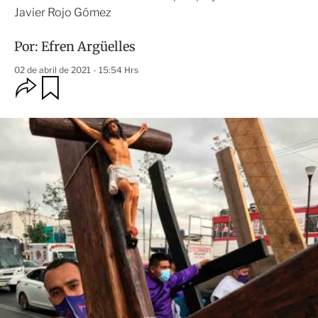
Javier Rojo Gómez
Por:
Efren Argüelles
02 de abril de 2021 - 15:54 Hrs
O
G
u
p
a
c
r
i
d
o
a
n
r
e
s
d
e
c
o
m
p
a
r
t
i