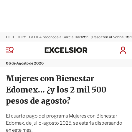
LO DE HOY:
La DEA reconoce a García Harfuch
¡Rescaten al Schnauzer!
E
x
M
I
c
e
n
n
e
i
06 de Agosto de 2026
ú
l
c
s
i
Mujeres con Bienestar
i
a
o
r
Edomex… ¿y los 2 mil 500
r
S
e
pesos de agosto?
s
i
ó
El cuarto pago del programa Mujeres con Bienestar
n
Edomex, de julio-agosto 2025, se estaría dispersando
en este mes.