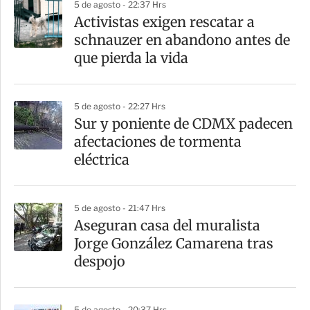
5 de agosto - 22:37 Hrs
a
Activistas exigen rescatar a
r
schnauzer en abandono antes de
t
que pierda la vida
i
r
5 de agosto - 22:27 Hrs
Sur y poniente de CDMX padecen
afectaciones de tormenta
eléctrica
5 de agosto - 21:47 Hrs
Aseguran casa del muralista
Jorge González Camarena tras
despojo
5 de agosto - 20:37 Hrs