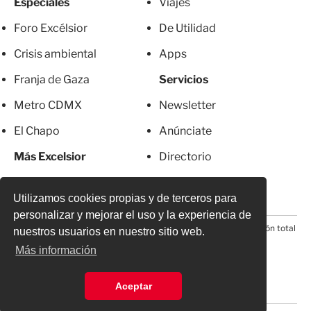
Especiales
Viajes
Foro Excélsior
De Utilidad
Crisis ambiental
Apps
Franja de Gaza
Servicios
Metro CDMX
Newsletter
El Chapo
Anúnciate
Más Excelsior
Directorio
Mujeres
Suscripciones
Utilizamos cookies propias y de terceros para
personalizar y mejorar el uso y la experiencia de
© 2026 Todos los derechos reservados. Prohibida la reproducción total
nuestros usuarios en nuestro sitio web.
o parcial, incluyendo cualquier medio electrónico*
Más información
Aceptar