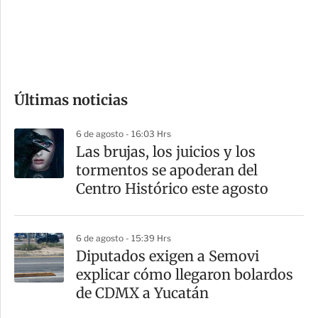
s
d
e
c
o
Últimas noticias
m
p
6 de agosto - 16:03 Hrs
a
Las brujas, los juicios y los
r
tormentos se apoderan del
t
Centro Histórico este agosto
i
r
6 de agosto - 15:39 Hrs
Diputados exigen a Semovi
explicar cómo llegaron bolardos
de CDMX a Yucatán