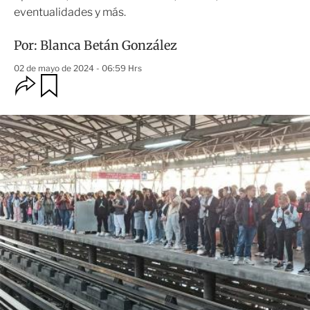
eventualidades y más.
Por:
Blanca Betán González
02 de mayo de 2024 - 06:59 Hrs
O
G
u
p
a
c
r
i
d
o
a
n
r
e
s
d
e
c
o
m
p
a
r
t
i