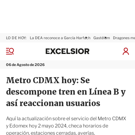
LO DE HOY:
La DEA reconoce a García Harfuch
Gastélum
Dragones m
E
x
M
I
c
e
n
n
e
i
06 de Agosto de 2026
ú
l
c
s
i
Metro CDMX hoy: Se
i
a
o
r
descompone tren en Línea B y
r
S
e
así reaccionan usuarios
s
i
ó
Aquí la actualización sobre el servicio del Metro CDMX
n
y Edomex hoy 2 mayo 2024, checa horarios de
operación, estaciones cerradas, averías,