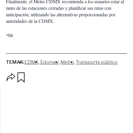
Finalmente, el Metro CDMX recomienda a los usuarios estar al
tanto de las estaciones cerradas y planificar sus rutas con
anticipación, utilizando las alternativas proporcionadas por
autoridades de la CDMX.
*bb
TEMAS:
CDMX
Edomex
Metro
Transporte público
O
G
p
u
c
a
i
r
o
d
n
a
e
r