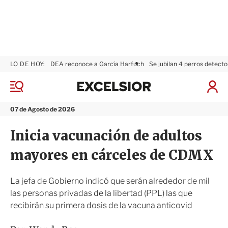
LO DE HOY:
DEA reconoce a García Harfuch
Se jubilan 4 perros detecto
E
x
M
I
c
e
n
n
e
i
07 de Agosto de 2026
ú
l
c
s
i
Inicia vacunación de adultos
i
a
o
r
mayores en cárceles de CDMX
r
S
e
s
La jefa de Gobierno indicó que serán alrededor de mil
i
las personas privadas de la libertad (PPL) las que
ó
recibirán su primera dosis de la vacuna anticovid
n