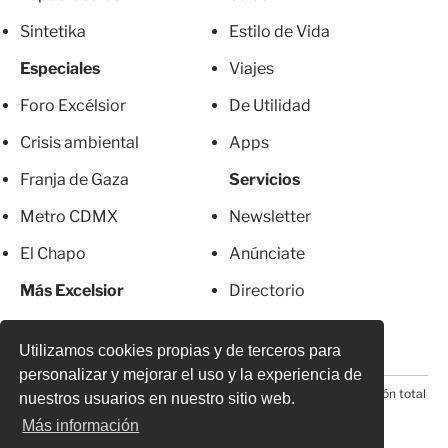
Sintetika
Estilo de Vida
Especiales
Viajes
Foro Excélsior
De Utilidad
Crisis ambiental
Apps
Franja de Gaza
Servicios
Metro CDMX
Newsletter
El Chapo
Anúnciate
Más Excelsior
Directorio
Mujeres
Suscripciones
Utilizamos cookies propias y de terceros para
personalizar y mejorar el uso y la experiencia de
© 2026 Todos los derechos reservados. Prohibida la reproducción total
nuestros usuarios en nuestro sitio web.
o parcial, incluyendo cualquier medio electrónico*
Más información