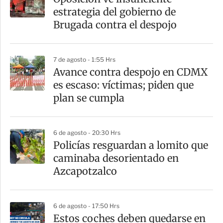
r
estrategia del gobierno de
t
Brugada contra el despojo
i
r
7 de agosto - 1:55 Hrs
Avance contra despojo en CDMX
es escaso: víctimas; piden que
plan se cumpla
6 de agosto - 20:30 Hrs
Policías resguardan a lomito que
caminaba desorientado en
Azcapotzalco
6 de agosto - 17:50 Hrs
Estos coches deben quedarse en