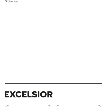
Excelsior
Excelsior