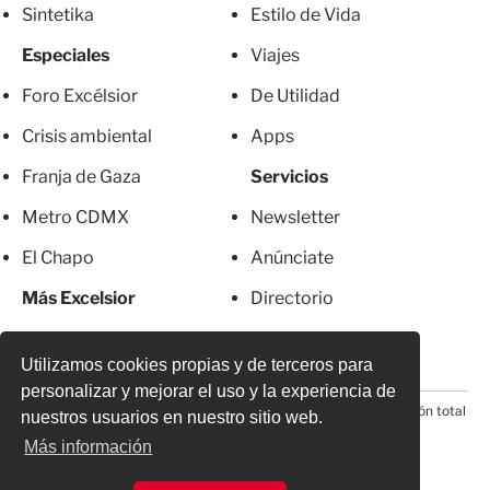
Sintetika
Estilo de Vida
Especiales
Viajes
Foro Excélsior
De Utilidad
Crisis ambiental
Apps
Franja de Gaza
Servicios
Metro CDMX
Newsletter
El Chapo
Anúnciate
Más Excelsior
Directorio
Mujeres
Suscripciones
Utilizamos cookies propias y de terceros para
personalizar y mejorar el uso y la experiencia de
© 2026 Todos los derechos reservados. Prohibida la reproducción total
nuestros usuarios en nuestro sitio web.
o parcial, incluyendo cualquier medio electrónico*
Más información