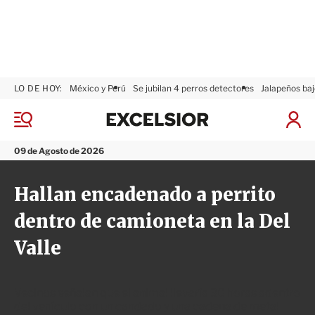
LO DE HOY:
México y Perú
Se jubilan 4 perros detectores
Jalapeños baj
E
x
M
I
c
e
n
n
e
i
09 de Agosto de 2026
ú
l
c
s
i
Hallan encadenado a perrito
i
a
o
r
dentro de camioneta en la Del
r
S
e
Valle
s
i
ó
n
Vecinos señalan que el animal llevaría 30 horas adentro
del vehículo con un candado y una cadena de metal