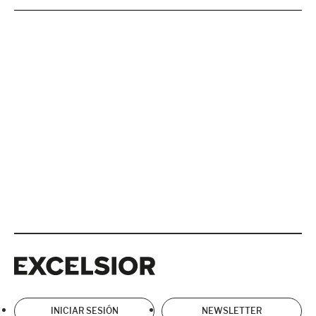
Excelsior
Excelsior
INICIAR SESIÓN
NEWSLETTER