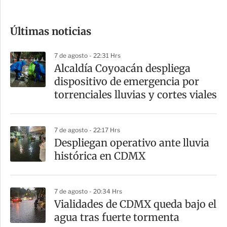
c
o
Últimas noticias
m
p
7 de agosto - 22:31 Hrs
a
Alcaldía Coyoacán despliega
r
dispositivo de emergencia por
t
torrenciales lluvias y cortes viales
i
r
7 de agosto - 22:17 Hrs
Despliegan operativo ante lluvia
histórica en CDMX
7 de agosto - 20:34 Hrs
Vialidades de CDMX queda bajo el
agua tras fuerte tormenta