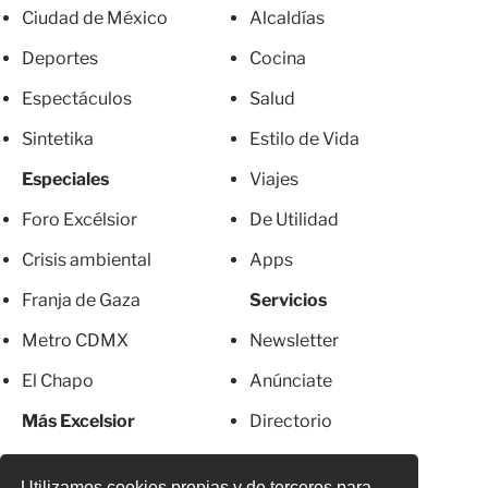
Ciudad de México
Alcaldías
Deportes
Cocina
Espectáculos
Salud
Sintetika
Estilo de Vida
Especiales
Viajes
Foro Excélsior
De Utilidad
Crisis ambiental
Apps
Franja de Gaza
Servicios
Metro CDMX
Newsletter
El Chapo
Anúnciate
Más Excelsior
Directorio
Mujeres
Suscripciones
Utilizamos cookies propias y de terceros para