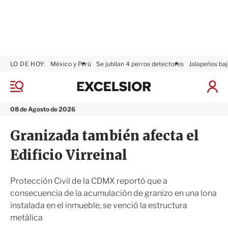
LO DE HOY:
México y Perú
Se jubilan 4 perros detectores
Jalapeños baj
E
x
M
I
c
e
n
n
e
i
08 de Agosto de 2026
ú
l
c
s
i
Granizada también afecta el
i
a
o
r
Edificio Virreinal
r
S
e
s
Protección Civil de la CDMX reportó que a
i
consecuencia de la acumulación de granizo en una lona
ó
instalada en el inmueble, se venció la estructura
n
metálica