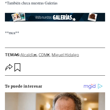
*También checa nuestras Galerías
**mca**
TEMAS:
Alcaldías
CDMX
Miguel Hidalgo
O
G
p
u
c
a
i
r
o
d
n
a
e
r