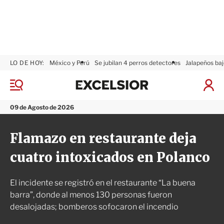
LO DE HOY:
México y Perú
Se jubilan 4 perros detectores
Jalapeños baj
E
x
M
I
c
e
n
n
e
i
09 de Agosto de 2026
ú
l
c
s
i
Flamazo en restaurante deja
i
a
o
r
cuatro intoxicados en Polanco
r
S
e
s
El incidente se registró en el restaurante “La buena
i
ó
barra”, donde al menos 130 personas fueron
n
desalojadas; bomberos sofocaron el incendio