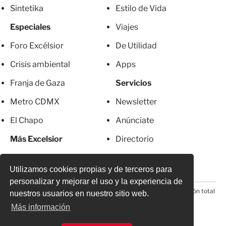
Sintetika
Estilo de Vida
Especiales
Viajes
Foro Excélsior
De Utilidad
Crisis ambiental
Apps
Franja de Gaza
Servicios
Metro CDMX
Newsletter
El Chapo
Anúnciate
Más Excelsior
Directorio
Mujeres
Suscripciones
Utilizamos cookies propias y de terceros para
personalizar y mejorar el uso y la experiencia de
© 2026 Todos los derechos reservados. Prohibida la reproducción total
nuestros usuarios en nuestro sitio web.
o parcial, incluyendo cualquier medio electrónico*
Más información