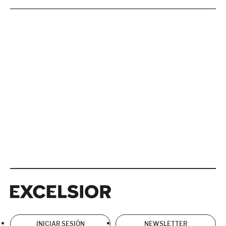
Excelsior
Excelsior
INICIAR SESIÓN
NEWSLETTER