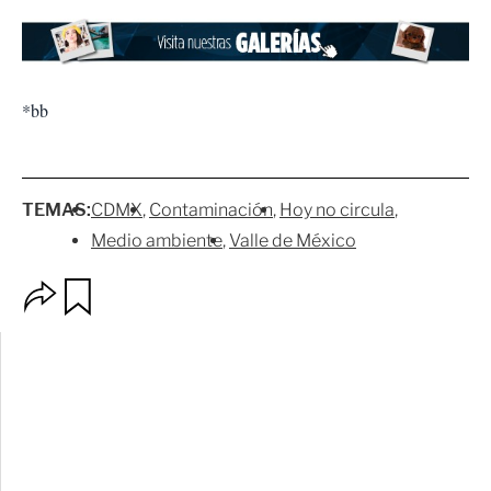
*bb
TEMAS:
CDMX
Contaminación
Hoy no circula
Medio ambiente
Valle de México
O
G
p
u
c
a
i
r
o
d
n
a
e
r