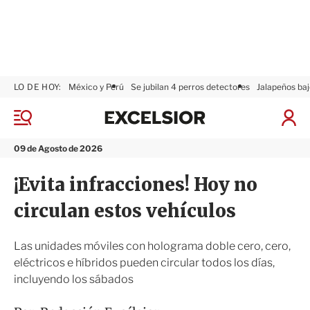
LO DE HOY:
México y Perú
Se jubilan 4 perros detectores
Jalapeños baj
E
x
M
I
c
e
n
n
e
i
09 de Agosto de 2026
ú
l
c
s
i
¡Evita infracciones! Hoy no
i
a
o
r
circulan estos vehículos
r
S
e
s
Las unidades móviles con holograma doble cero, cero,
i
eléctricos e híbridos pueden circular todos los días,
ó
incluyendo los sábados
n