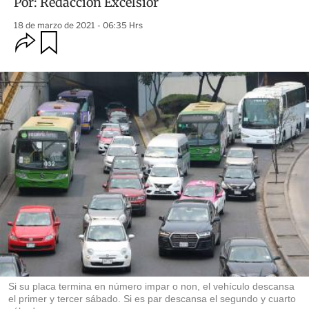
Por:
Redacción Excélsior
18 de marzo de 2021 - 06:35 Hrs
O
G
u
p
a
c
r
i
d
o
a
n
r
e
s
d
e
c
o
m
p
a
r
t
i
r
Si su placa termina en número impar o non, el vehículo descansa
el primer y tercer sábado. Si es par descansa el segundo y cuarto