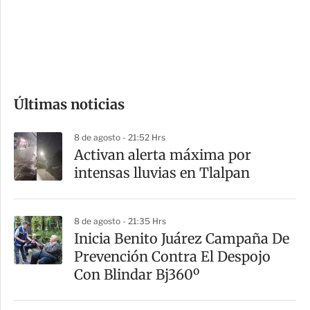
s
d
e
c
o
Últimas noticias
m
p
8 de agosto - 21:52 Hrs
a
Activan alerta máxima por
r
intensas lluvias en Tlalpan
t
i
8 de agosto - 21:35 Hrs
r
Inicia Benito Juárez Campaña De
Prevención Contra El Despojo
Con Blindar Bj360º