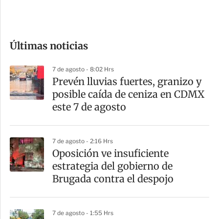
e
c
o
Últimas noticias
m
p
7 de agosto - 8:02 Hrs
a
Prevén lluvias fuertes, granizo y
r
posible caída de ceniza en CDMX
t
este 7 de agosto
i
r
7 de agosto - 2:16 Hrs
Oposición ve insuficiente
estrategia del gobierno de
Brugada contra el despojo
7 de agosto - 1:55 Hrs