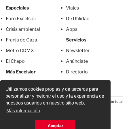
Especiales
Viajes
Foro Excélsior
De Utilidad
Crisis ambiental
Apps
Franja de Gaza
Servicios
Metro CDMX
Newsletter
El Chapo
Anúnciate
Más Excelsior
Directorio
Mujeres
Suscripciones
Utilizamos cookies propias y de terceros para
personalizar y mejorar el uso y la experiencia de
© 2026 Todos los derechos reservados. Prohibida la reproducción total
nuestros usuarios en nuestro sitio web.
o parcial, incluyendo cualquier medio electrónico*
Más información
Aceptar