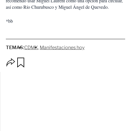
recomendó usar Miguel Laurent como una opción para circular,
así como Río Churubusco y Miguel Ángel de Quevedo.
*bb
TEMAS:
CDMX
Manifestaciones hoy
O
G
p
u
c
a
i
r
o
d
n
a
e
r
s
d