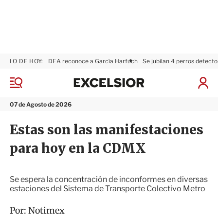
LO DE HOY:
DEA reconoce a García Harfuch
Se jubilan 4 perros detecto
E
x
M
I
c
e
n
n
e
i
07 de Agosto de 2026
ú
l
c
s
i
Estas son las manifestaciones
i
a
o
r
para hoy en la CDMX
r
S
e
s
i
Se espera la concentración de inconformes en diversas
ó
estaciones del Sistema de Transporte Colectivo Metro
n
Por:
Notimex