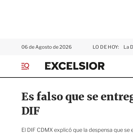
06 de Agosto de 2026
LO DE HOY:
La D
E
x
M
c
e
e
n
l
ú
s
Es falso que se entre
i
o
DIF
r
El DIF CDMX explicó que la despensa que se e