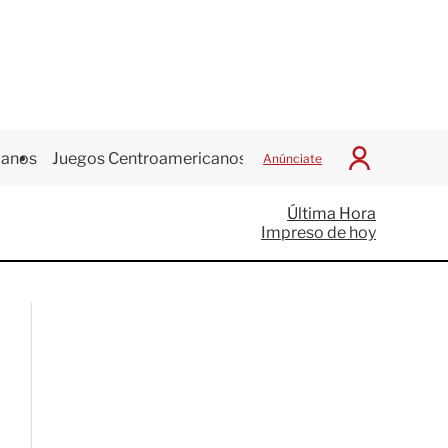
canos
Juegos Centroamericanos
Anúnciate
I
n
i
Última Hora
c
Impreso de hoy
i
a
r
S
e
s
i
ó
n