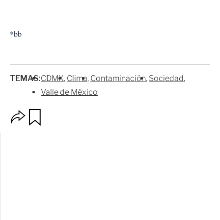
*bb
TEMAS:
CDMX
Clima
Contaminación
Sociedad
Valle de México
O
G
p
u
c
a
i
r
o
d
n
a
e
r
s