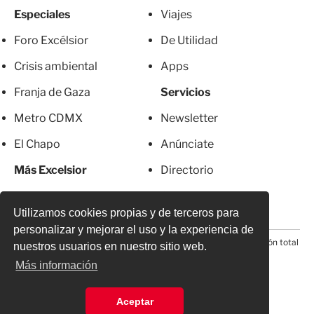
Especiales
Viajes
Foro Excélsior
De Utilidad
Crisis ambiental
Apps
Franja de Gaza
Servicios
Metro CDMX
Newsletter
El Chapo
Anúnciate
Más Excelsior
Directorio
Mujeres
Suscripciones
Utilizamos cookies propias y de terceros para
personalizar y mejorar el uso y la experiencia de
© 2026 Todos los derechos reservados. Prohibida la reproducción total
nuestros usuarios en nuestro sitio web.
o parcial, incluyendo cualquier medio electrónico*
Más información
Aceptar