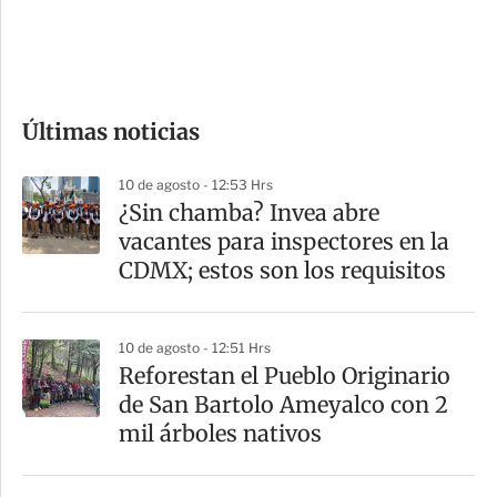
d
e
c
o
Últimas noticias
m
p
10 de agosto - 12:53 Hrs
a
¿Sin chamba? Invea abre
r
vacantes para inspectores en la
t
CDMX; estos son los requisitos
i
r
10 de agosto - 12:51 Hrs
Reforestan el Pueblo Originario
de San Bartolo Ameyalco con 2
mil árboles nativos