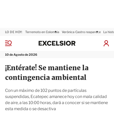
LO DE HOY:
Terremoto en Colombia
Verónica Castro reaparece
La hist
E
x
M
I
c
e
n
n
e
i
10 de Agosto de 2026
ú
l
c
s
i
¡Entérate! Se mantiene la
i
a
o
r
contingencia ambiental
r
S
e
s
Con un máximo de 102 puntos de partículas
i
suspendidas, Ecatepec amanece hoy con mala calidad
ó
de aire, a las 10:00 horas, dará a conocer si se mantiene
n
esta medida o se desactiva