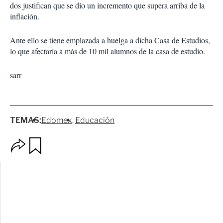
dos justifican que se dio un incremento que supera arriba de la
inflación.
Ante ello se tiene emplazada a huelga a dicha Casa de Estudios,
lo que afectaría a más de 10 mil alumnos de la casa de estudio.
sarr
TEMAS:
Edomex
Educación
O
G
p
u
c
a
i
r
o
d
n
a