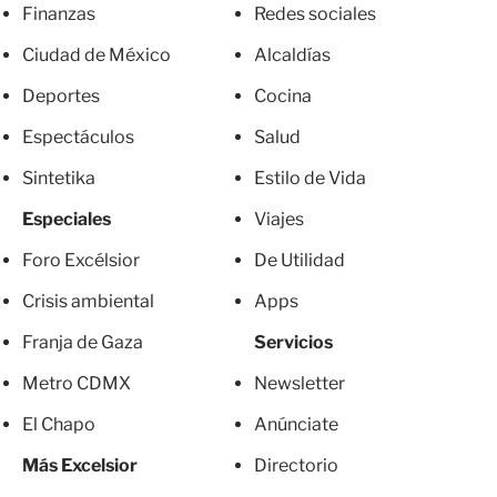
Finanzas
Redes sociales
Ciudad de México
Alcaldías
Deportes
Cocina
Espectáculos
Salud
Sintetika
Estilo de Vida
Especiales
Viajes
Foro Excélsior
De Utilidad
Crisis ambiental
Apps
Franja de Gaza
Servicios
Metro CDMX
Newsletter
El Chapo
Anúnciate
Más Excelsior
Directorio