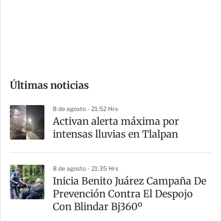
e
r
s
d
e
c
o
Últimas noticias
m
p
8 de agosto - 21:52 Hrs
a
Activan alerta máxima por
r
intensas lluvias en Tlalpan
t
i
8 de agosto - 21:35 Hrs
r
Inicia Benito Juárez Campaña De
Prevención Contra El Despojo
Con Blindar Bj360º