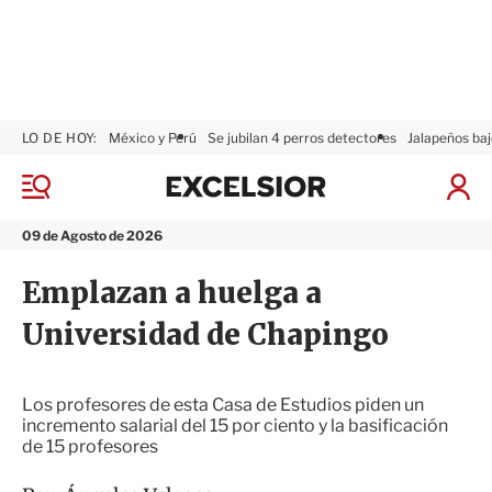
LO DE HOY:
México y Perú
Se jubilan 4 perros detectores
Jalapeños baj
E
x
M
I
c
e
n
n
e
i
09 de Agosto de 2026
ú
l
c
s
i
Emplazan a huelga a
i
a
o
r
Universidad de Chapingo
r
S
e
s
i
Los profesores de esta Casa de Estudios piden un
ó
incremento salarial del 15 por ciento y la basificación
n
de 15 profesores