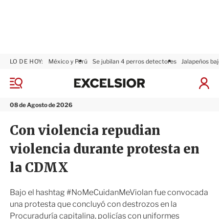
LO DE HOY:
México y Perú
Se jubilan 4 perros detectores
Jalapeños baj
E
x
M
I
c
e
n
n
e
i
08 de Agosto de 2026
ú
l
c
s
i
Con violencia repudian
i
a
o
r
violencia durante protesta en
r
S
e
la CDMX
s
i
ó
Bajo el hashtag #NoMeCuidanMeViolan fue convocada
n
una protesta que concluyó con destrozos en la
Procuraduría capitalina, policías con uniformes