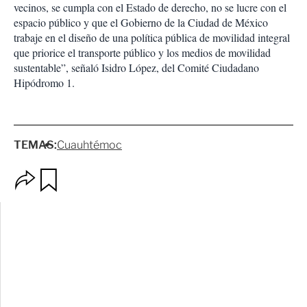
vecinos, se cumpla con el Estado de derecho, no se lucre con el
espacio público y que el Gobierno de la Ciudad de México
trabaje en el diseño de una política pública de movilidad integral
que priorice el transporte público y los medios de movilidad
sustentable”, señaló Isidro López, del Comité Ciudadano
Hipódromo 1.
TEMAS:
Cuauhtémoc
O
G
p
u
c
a
i
r
o
d
n
a
e
r