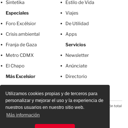
Sintetika
Estilo de Vida
Especiales
Viajes
Foro Excélsior
De Utilidad
Crisis ambiental
Apps
Franja de Gaza
Servicios
Metro CDMX
Newsletter
El Chapo
Anúnciate
Más Excelsior
Directorio
Mujeres
Suscripciones
Utilizamos cookies propias y de terceros para
personalizar y mejorar el uso y la experiencia de
© 2026 Todos los derechos reservados. Prohibida la reproducción total
nuestros usuarios en nuestro sitio web.
o parcial, incluyendo cualquier medio electrónico*
Más información