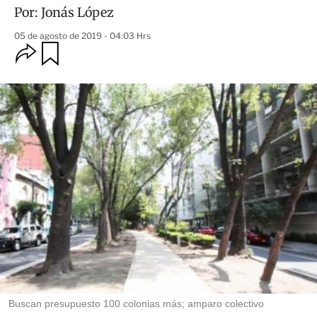
Por:
Jonás López
05 de agosto de 2019 - 04:03 Hrs
O
G
u
p
a
c
r
i
d
o
a
n
r
e
s
d
e
c
o
m
p
a
r
t
i
r
Buscan presupuesto 100 colonias más; amparo colectivo