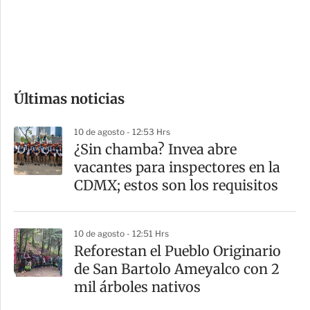
s
d
e
c
o
Últimas noticias
m
p
10 de agosto - 12:53 Hrs
a
¿Sin chamba? Invea abre
r
vacantes para inspectores en la
t
CDMX; estos son los requisitos
i
r
10 de agosto - 12:51 Hrs
Reforestan el Pueblo Originario
de San Bartolo Ameyalco con 2
mil árboles nativos