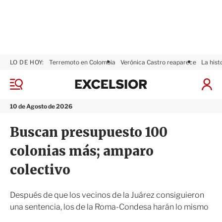
LO DE HOY:
Terremoto en Colombia
Verónica Castro reaparece
La hist
E
x
M
I
c
e
n
n
e
i
10 de Agosto de 2026
ú
l
c
s
i
Buscan presupuesto 100
i
a
o
r
colonias más; amparo
r
S
e
colectivo
s
i
ó
Después de que los vecinos de la Juárez consiguieron
n
una sentencia, los de la Roma-Condesa harán lo mismo