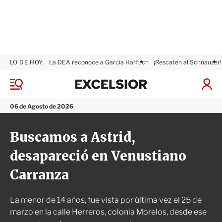
LO DE HOY:
La DEA reconoce a García Harfuch
¡Rescaten al Schnauzer!
E
x
M
I
c
e
n
n
e
i
06 de Agosto de 2026
ú
l
c
s
i
Buscamos a Astrid,
i
a
o
r
desapareció en Venustiano
r
S
e
Carranza
s
i
ó
La menor de 14 años, fue vista por última vez el 25 de
n
marzo en la calle Herreros, colonia Morelos, desde ese