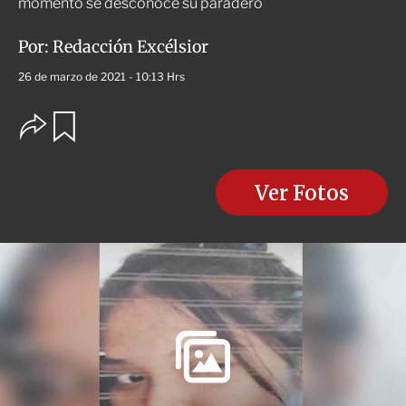
momento se desconoce su paradero
Por:
Redacción Excélsior
26 de marzo de 2021 - 10:13 Hrs
O
G
u
p
a
c
r
i
d
o
Ver Fotos
a
n
r
e
s
d
e
c
o
m
p
a
r
t