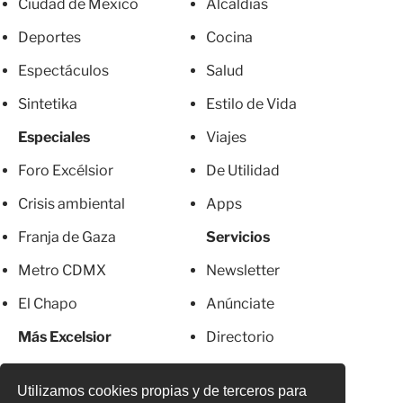
Ciudad de México
Alcaldías
Deportes
Cocina
Espectáculos
Salud
Sintetika
Estilo de Vida
Especiales
Viajes
Foro Excélsior
De Utilidad
Crisis ambiental
Apps
Franja de Gaza
Servicios
Metro CDMX
Newsletter
El Chapo
Anúnciate
Más Excelsior
Directorio
Mujeres
Suscripciones
Utilizamos cookies propias y de terceros para