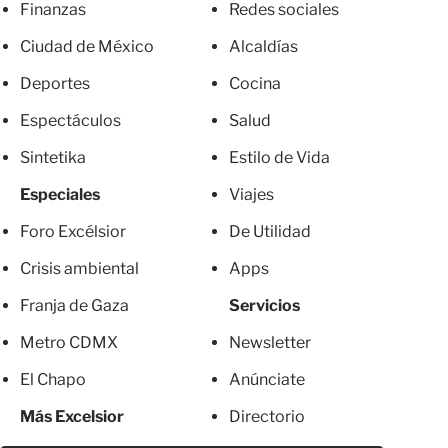
Finanzas
Redes sociales
Ciudad de México
Alcaldías
Deportes
Cocina
Espectáculos
Salud
Sintetika
Estilo de Vida
Especiales
Viajes
Foro Excélsior
De Utilidad
Crisis ambiental
Apps
Franja de Gaza
Servicios
Metro CDMX
Newsletter
El Chapo
Anúnciate
Más Excelsior
Directorio