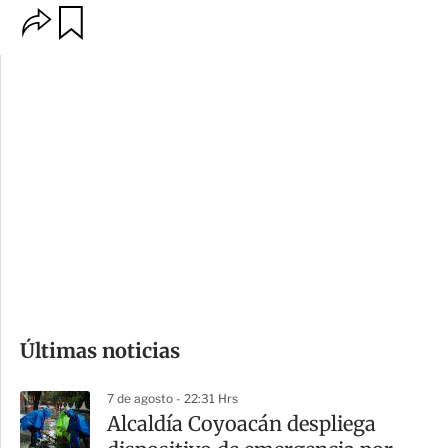
O
G
p
u
c
a
i
r
o
d
n
a
e
r
s
d
e
c
o
Últimas noticias
m
p
7 de agosto - 22:31 Hrs
a
Alcaldía Coyoacán despliega
r