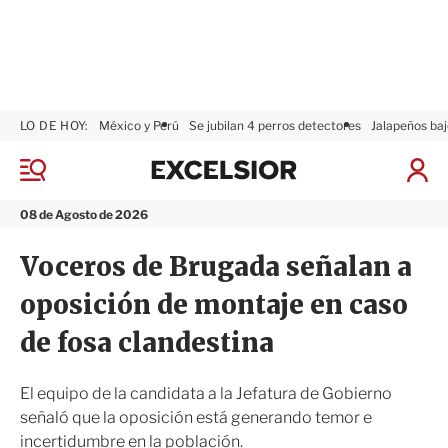
LO DE HOY:
México y Perú
Se jubilan 4 perros detectores
Jalapeños baj
E
x
M
I
c
e
n
n
e
i
08 de Agosto de 2026
ú
l
c
s
i
Voceros de Brugada señalan a
i
a
o
r
oposición de montaje en caso
r
S
e
de fosa clandestina
s
i
ó
El equipo de la candidata a la Jefatura de Gobierno
n
señaló que la oposición está generando temor e
incertidumbre en la población.