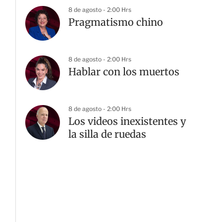
8 de agosto - 2:00 Hrs
Pragmatismo chino
8 de agosto - 2:00 Hrs
Hablar con los muertos
8 de agosto - 2:00 Hrs
Los videos inexistentes y
la silla de ruedas
G