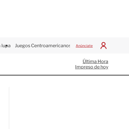
 lupa
Juegos Centroamericanos
Anúnciate
I
n
i
Última Hora
c
Impreso de hoy
i
a
r
S
e
s
i
ó
n