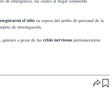
des de emergencia, las cuales al llegar solamente
aseguraron el sitio
en espera del arribo de personal de la
arpeta de investigación.
crisis nerviosas
, quienes a pesar de las
permanecieron
O
p
u
c
a
i
r
o
d