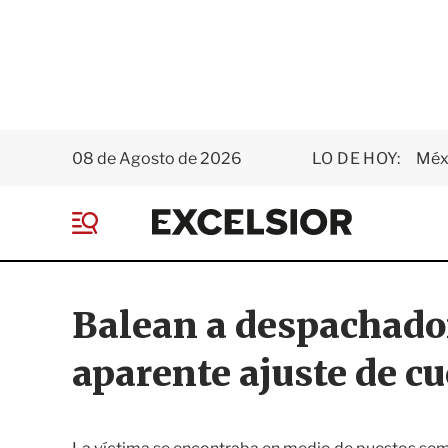
08 de Agosto de 2026
LO DE HOY:
Méxi
E
x
M
c
e
e
n
l
ú
s
Balean a despachador
i
o
aparente ajuste de c
r