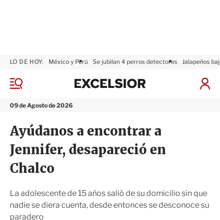
LO DE HOY:
México y Perú
Se jubilan 4 perros detectores
Jalapeños baj
E
x
M
I
c
e
n
n
e
i
09 de Agosto de 2026
ú
l
c
s
i
Ayúdanos a encontrar a
i
a
o
r
Jennifer, desapareció en
r
S
e
Chalco
s
i
ó
La adolescente de 15 años salió de su domicilio sin que
n
nadie se diera cuenta, desde entonces se desconoce su
paradero