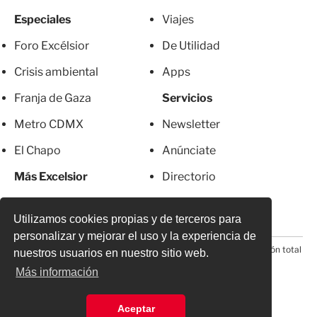
Especiales
Viajes
Foro Excélsior
De Utilidad
Crisis ambiental
Apps
Franja de Gaza
Servicios
Metro CDMX
Newsletter
El Chapo
Anúnciate
Más Excelsior
Directorio
Mujeres
Suscripciones
Utilizamos cookies propias y de terceros para
personalizar y mejorar el uso y la experiencia de
© 2026 Todos los derechos reservados. Prohibida la reproducción total
nuestros usuarios en nuestro sitio web.
o parcial, incluyendo cualquier medio electrónico*
Más información
Aceptar