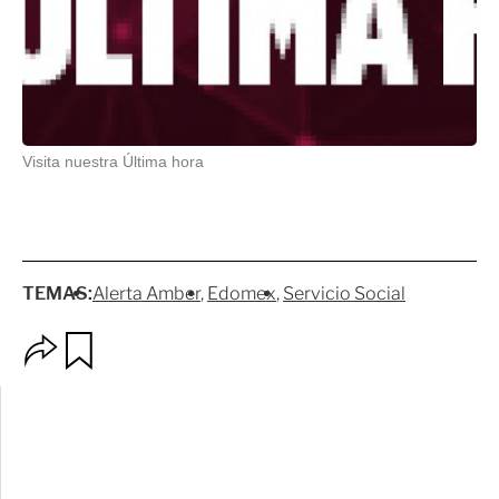
Visita nuestra Última hora
TEMAS:
Alerta Amber
Edomex
Servicio Social
O
G
p
u
c
a
i
r
o
d