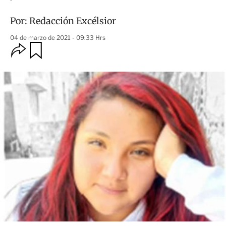
Por:
Redacción Excélsior
04 de marzo de 2021 - 09:33 Hrs
O
G
u
p
a
c
r
i
d
o
a
n
r
e
s
d
e
c
o
m
p
a
r
t
i
r