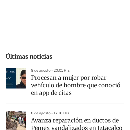
n
a
e
r
s
d
e
c
o
Últimas noticias
m
p
8 de agosto - 20:01 Hrs
a
Procesan a mujer por robar
r
vehículo de hombre que conoció
t
en app de citas
i
r
8 de agosto - 17:16 Hrs
Avanza reparación en ductos de
Pemex vandalizados en Iztacalco