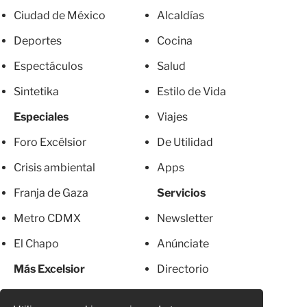
Ciudad de México
Alcaldías
Deportes
Cocina
Espectáculos
Salud
Sintetika
Estilo de Vida
Especiales
Viajes
Foro Excélsior
De Utilidad
Crisis ambiental
Apps
Franja de Gaza
Servicios
Metro CDMX
Newsletter
El Chapo
Anúnciate
Más Excelsior
Directorio
Mujeres
Suscripciones