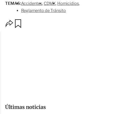
TEMAS:
Accidentes
CDMX
Homicidios
Reglamento de Tránsito
O
G
p
u
c
a
i
r
o
d
n
a
e
r
s
d
e
c
o
Últimas noticias
m