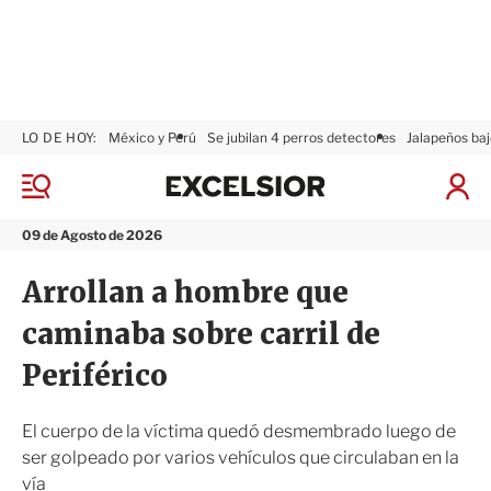
LO DE HOY:
México y Perú
Se jubilan 4 perros detectores
Jalapeños baj
E
x
M
I
c
e
n
n
e
i
09 de Agosto de 2026
ú
l
c
s
i
Arrollan a hombre que
i
a
o
r
caminaba sobre carril de
r
S
e
Periférico
s
i
ó
El cuerpo de la víctima quedó desmembrado luego de
n
ser golpeado por varios vehículos que circulaban en la
vía