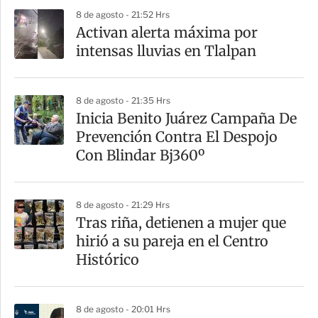
p
8 de agosto - 21:52 Hrs
a
Activan alerta máxima por
r
intensas lluvias en Tlalpan
t
i
8 de agosto - 21:35 Hrs
r
Inicia Benito Juárez Campaña De
Prevención Contra El Despojo
Con Blindar Bj360º
8 de agosto - 21:29 Hrs
Tras riña, detienen a mujer que
hirió a su pareja en el Centro
Histórico
8 de agosto - 20:01 Hrs