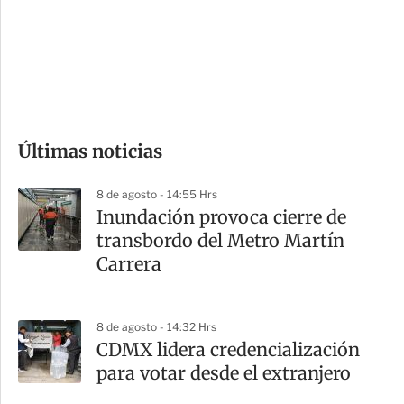
e
r
s
d
e
c
o
Últimas noticias
m
p
8 de agosto - 14:55 Hrs
a
Inundación provoca cierre de
r
transbordo del Metro Martín
t
Carrera
i
r
8 de agosto - 14:32 Hrs
CDMX lidera credencialización
para votar desde el extranjero