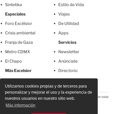
Sintetika
Estilo de Vida
Especiales
Viajes
Foro Excélsior
De Utilidad
Crisis ambiental
Apps
Franja de Gaza
Servicios
Metro CDMX
Newsletter
El Chapo
Anúnciate
Más Excelsior
Directorio
Mujeres
Suscripciones
Utilizamos cookies propias y de terceros para
personalizar y mejorar el uso y la experiencia de
© 2026 Todos los derechos reservados. Prohibida la reproducción total
nuestros usuarios en nuestro sitio web.
o parcial, incluyendo cualquier medio electrónico*
Más información