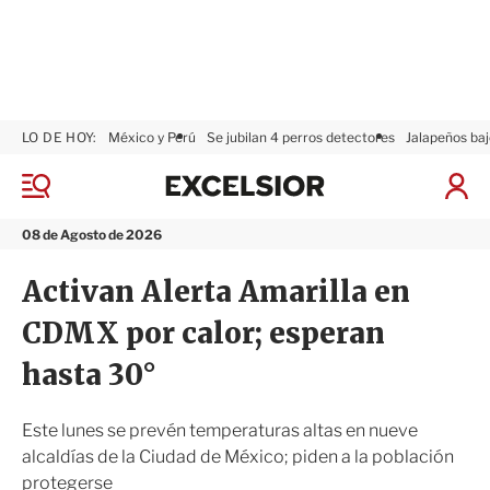
LO DE HOY:
México y Perú
Se jubilan 4 perros detectores
Jalapeños baj
E
x
M
I
c
e
n
n
e
i
08 de Agosto de 2026
ú
l
c
s
i
Activan Alerta Amarilla en
i
a
o
r
CDMX por calor; esperan
r
S
e
hasta 30°
s
i
ó
Este lunes se prevén temperaturas altas en nueve
n
alcaldías de la Ciudad de México; piden a la población
protegerse