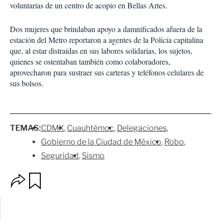
voluntarias de un centro de acopio en Bellas Artes.
Dos mujeres que brindaban apoyo a damnificados afuera de la
estación del Metro reportaron a agentes de la Policía capitalina
que, al estar distraídas en sus labores solidarias, los sujetos,
quienes se ostentaban también como colaboradores,
aprovecharon para sustraer sus carteras y teléfonos celulares de
sus bolsos.
TEMAS:
CDMX
Cuauhtémoc
Delegaciones
Gobierno de la Ciudad de México
Robo
Seguridad
Sismo
O
G
p
u
c
a
i
r