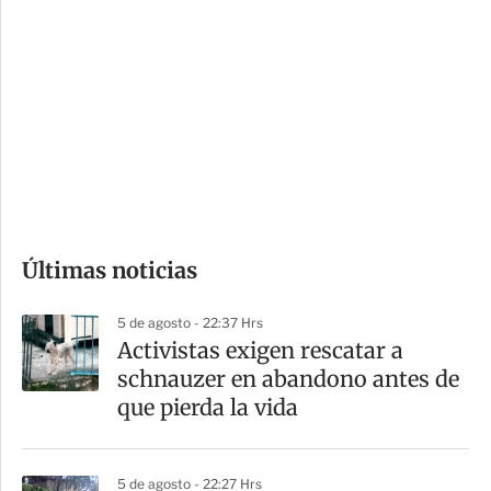
o
d
n
a
e
r
s
d
e
c
o
Últimas noticias
m
p
5 de agosto - 22:37 Hrs
a
Activistas exigen rescatar a
r
schnauzer en abandono antes de
t
que pierda la vida
i
r
5 de agosto - 22:27 Hrs