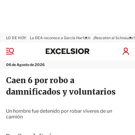
LO DE HOY:
La DEA reconoce a García Harfuch
¡Rescaten al Schnauzer!
E
x
M
I
c
e
n
n
e
i
06 de Agosto de 2026
ú
l
c
s
i
Caen 6 por robo a
i
a
o
r
damnificados y voluntarios
r
S
e
s
i
Un hombre fue detenido por robar víveres de un
ó
camión
n