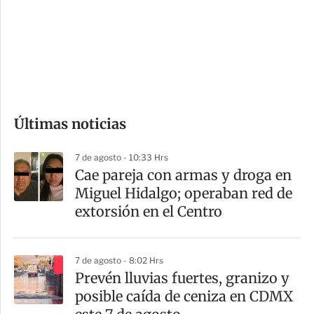
e
r
s
d
e
c
o
Últimas noticias
m
p
7 de agosto - 10:33 Hrs
a
Cae pareja con armas y droga en
r
Miguel Hidalgo; operaban red de
t
extorsión en el Centro
i
r
7 de agosto - 8:02 Hrs
Prevén lluvias fuertes, granizo y
posible caída de ceniza en CDMX