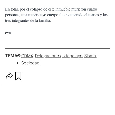
En total, por el colapso de este inmueble murieron cuatro
personas, una mujer cuyo cuerpo fue recuperado el martes y los
tres integrantes de la familia.
cva
TEMAS:
CDMX
Delegaciones
Iztapalapa
Sismo
Sociedad
O
G
p
u
c
a
i
r
o
d
n
a