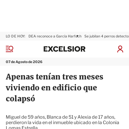
LO DE HOY:
DEA reconoce a García Harfuch
Se jubilan 4 perros detecto
E
x
M
I
c
e
n
n
e
i
07 de Agosto de 2026
ú
l
c
s
i
Apenas tenían tres meses
i
a
o
r
viviendo en edificio que
r
S
e
colapsó
s
i
ó
n
Miguel de 59 años, Blanca de 51 y Alexia de 17 años,
perdieron la vida en el inmueble ubicado en la Colonia
Lomas Estrella