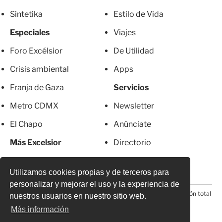
Sintetika
Estilo de Vida
Especiales
Viajes
Foro Excélsior
De Utilidad
Crisis ambiental
Apps
Franja de Gaza
Servicios
Metro CDMX
Newsletter
El Chapo
Anúnciate
Más Excelsior
Directorio
Mujeres
Suscripciones
Utilizamos cookies propias y de terceros para
personalizar y mejorar el uso y la experiencia de
© 2026 Todos los derechos reservados. Prohibida la reproducción total
nuestros usuarios en nuestro sitio web.
o parcial, incluyendo cualquier medio electrónico*
Más información