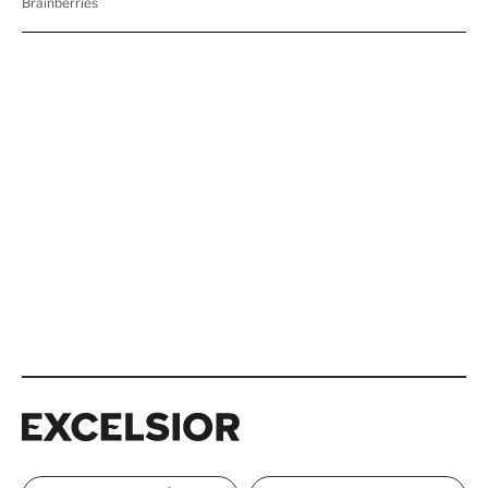
Excelsior
Excelsior