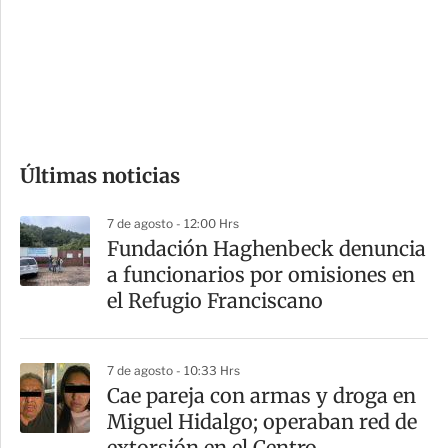
e
r
s
d
e
c
o
Últimas noticias
m
p
7 de agosto - 12:00 Hrs
a
Fundación Haghenbeck denuncia
r
a funcionarios por omisiones en
t
el Refugio Franciscano
i
r
7 de agosto - 10:33 Hrs
Cae pareja con armas y droga en
Miguel Hidalgo; operaban red de
extorsión en el Centro