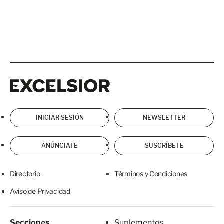
Excelsior
Excelsior
INICIAR SESIÓN
NEWSLETTER
ANÚNCIATE
SUSCRÍBETE
Directorio
Términos y Condiciones
Aviso de Privacidad
Secciones
Suplementos