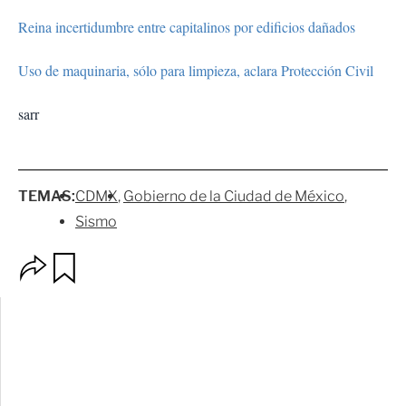
Reina incertidumbre entre capitalinos por edificios dañados
Uso de maquinaria, sólo para limpieza, aclara Protección Civil
sarr
TEMAS:
CDMX
Gobierno de la Ciudad de México
Sismo
O
G
p
u
c
a
i
r
o
d
n
a