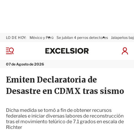
LO DE HOY:
México y Perú
Se jubilan 4 perros detectores
Jalapeños baj
E
x
M
I
c
e
n
n
e
i
07 de Agosto de 2026
ú
l
c
s
i
Emiten Declaratoria de
i
a
o
r
Desastre en CDMX tras sismo
r
S
e
s
i
Dicha medida se tomó a fin de obtener recursos
ó
federales e iniciar diversas labores de reconstrucción
n
tras el movimiento telúrico de 7.1 grados en escala de
Richter