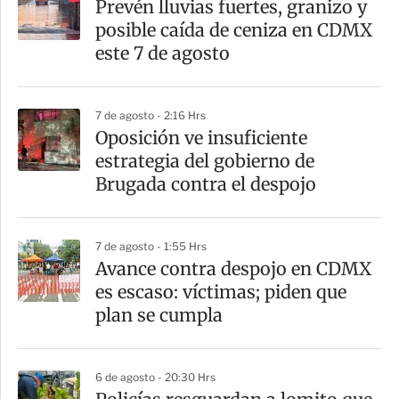
Prevén lluvias fuertes, granizo y
r
posible caída de ceniza en CDMX
t
este 7 de agosto
i
r
7 de agosto - 2:16 Hrs
Oposición ve insuficiente
estrategia del gobierno de
Brugada contra el despojo
7 de agosto - 1:55 Hrs
Avance contra despojo en CDMX
es escaso: víctimas; piden que
plan se cumpla
6 de agosto - 20:30 Hrs