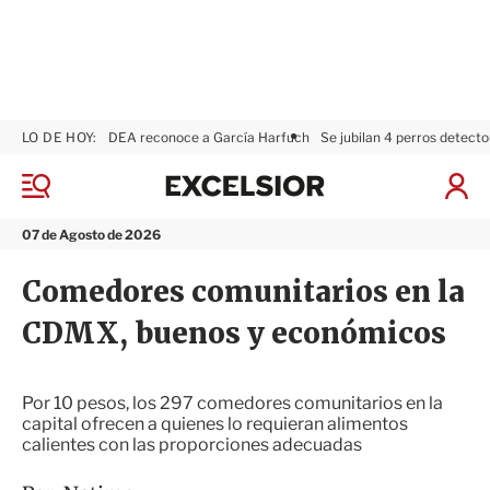
LO DE HOY:
DEA reconoce a García Harfuch
Se jubilan 4 perros detecto
E
x
M
I
c
e
n
n
e
i
07 de Agosto de 2026
ú
l
c
s
i
Comedores comunitarios en la
i
a
o
r
CDMX, buenos y económicos
r
S
e
s
i
Por 10 pesos, los 297 comedores comunitarios en la
ó
capital ofrecen a quienes lo requieran alimentos
n
calientes con las proporciones adecuadas