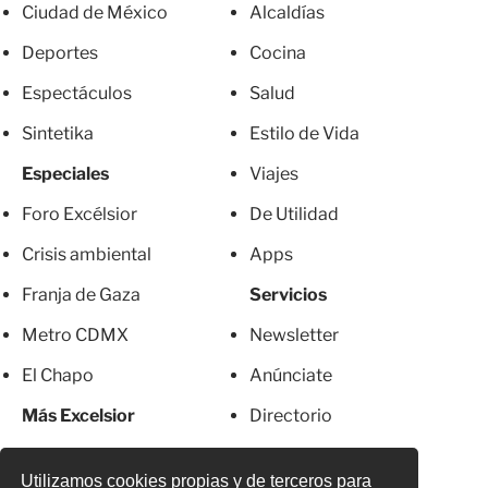
Ciudad de México
Alcaldías
Deportes
Cocina
Espectáculos
Salud
Sintetika
Estilo de Vida
Especiales
Viajes
Foro Excélsior
De Utilidad
Crisis ambiental
Apps
Franja de Gaza
Servicios
Metro CDMX
Newsletter
El Chapo
Anúnciate
Más Excelsior
Directorio
Mujeres
Suscripciones
Utilizamos cookies propias y de terceros para