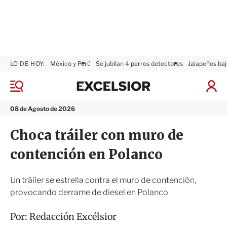
LO DE HOY:
México y Perú
Se jubilan 4 perros detectores
Jalapeños baj
E
x
M
I
c
e
n
n
e
i
08 de Agosto de 2026
ú
l
c
s
i
Choca tráiler con muro de
i
a
o
r
contención en Polanco
r
S
e
s
Un tráiler se estrella contra el muro de contención,
i
provocando derrame de diesel en Polanco
ó
n
Por:
Redacción Excélsior