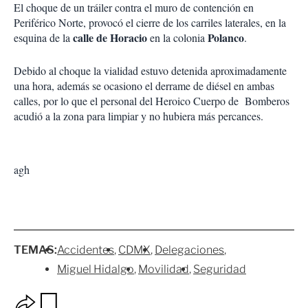
El choque de un tráiler contra el muro de contención en
Periférico Norte, provocó el cierre de los carriles laterales, en la
calle de Horacio
Polanco
esquina de la
en la colonia
.
Debido al choque la vialidad estuvo detenida aproximadamente
una hora, además se ocasiono el derrame de diésel en ambas
calles, por lo que el personal del Heroico Cuerpo de Bomberos
acudió a la zona para limpiar y no hubiera más percances.
agh
TEMAS:
Accidentes
CDMX
Delegaciones
Miguel Hidalgo
Movilidad
Seguridad
O
G