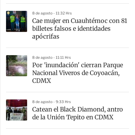
i
8 de agosto - 11:32 Hrs
r
Cae mujer en Cuauhtémoc con 81
billetes falsos e identidades
apócrifas
8 de agosto - 11:11 Hrs
Por 'inundación' cierran Parque
Nacional Viveros de Coyoacán,
CDMX
8 de agosto - 9:33 Hrs
Catean el Black Diamond, antro
de la Unión Tepito en CDMX