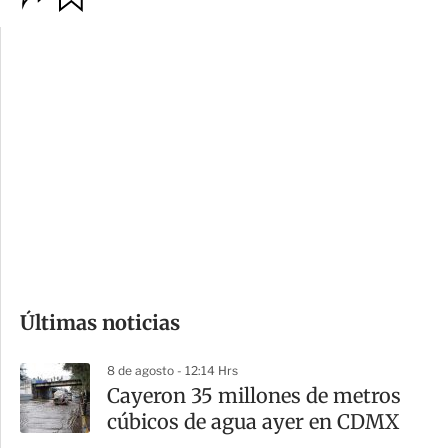
p
u
c
a
i
r
o
d
n
a
e
r
s
d
e
c
o
Últimas noticias
m
p
8 de agosto - 12:14 Hrs
a
Cayeron 35 millones de metros
r
cúbicos de agua ayer en CDMX
t