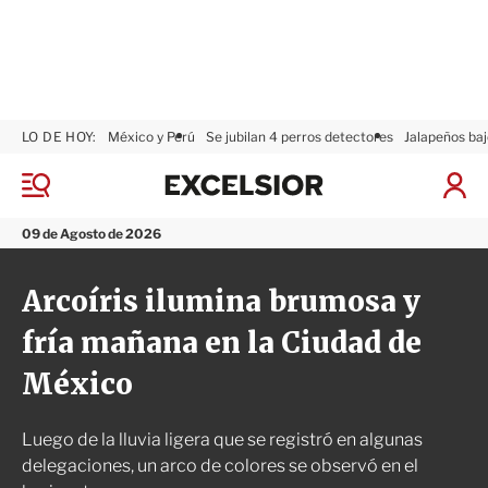
LO DE HOY:
México y Perú
Se jubilan 4 perros detectores
Jalapeños baj
E
x
M
I
c
e
n
n
e
i
09 de Agosto de 2026
ú
l
c
s
i
Arcoíris ilumina brumosa y
i
a
o
r
fría mañana en la Ciudad de
r
S
e
México
s
i
ó
Luego de la lluvia ligera que se registró en algunas
n
delegaciones, un arco de colores se observó en el