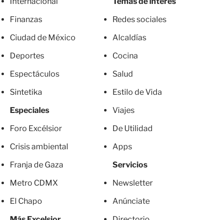
Internacional
Temas de interés
Finanzas
Redes sociales
Ciudad de México
Alcaldías
Deportes
Cocina
Espectáculos
Salud
Sintetika
Estilo de Vida
Especiales
Viajes
Foro Excélsior
De Utilidad
Crisis ambiental
Apps
Franja de Gaza
Servicios
Metro CDMX
Newsletter
El Chapo
Anúnciate
Más Excelsior
Directorio