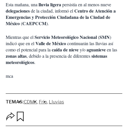
lluvia ligera
Esta mañana, una
persistía en al menos nueve
delegaciones
Centro de Atención a
de la ciudad, informó el
Emergencias y Protección Ciudadana de la Ciudad de
México
CAEPCCM
(
).
Servicio Meteorológico Nacional
SMN
Mientras que el
(
)
Valle de México
indicó que en el
continuarán las lluvias así
caída de nieve
aguanieve
como el potencial para la
y/o
en las
zonas altas
sistemas
, debido a la presencia de diferentes
meteorológicos
.
mca
TEMAS:
CDMX
Frío
Lluvias
O
G
p
u