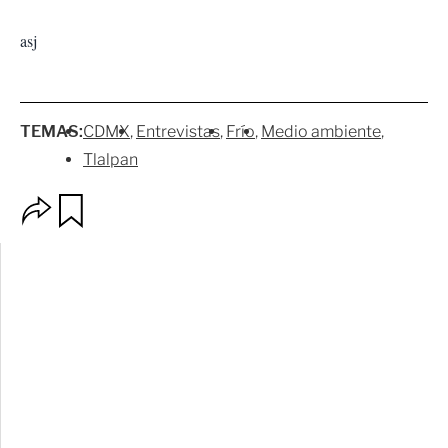
asj
TEMAS:
CDMX
Entrevistas
Frío
Medio ambiente
Tlalpan
O
G
p
u
c
a
i
r
o
d
n
a
e
r
s
d