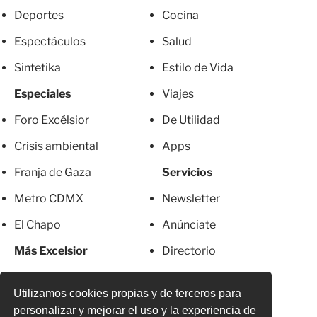
Deportes
Cocina
Espectáculos
Salud
Sintetika
Estilo de Vida
Especiales
Viajes
Foro Excélsior
De Utilidad
Crisis ambiental
Apps
Franja de Gaza
Servicios
Metro CDMX
Newsletter
El Chapo
Anúnciate
Más Excelsior
Directorio
Mujeres
Suscripciones
Utilizamos cookies propias y de terceros para
personalizar y mejorar el uso y la experiencia de