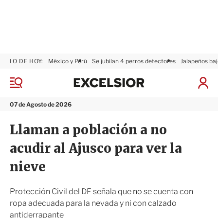
LO DE HOY:
México y Perú
Se jubilan 4 perros detectores
Jalapeños baj
E
x
M
I
c
e
n
n
e
i
07 de Agosto de 2026
ú
l
c
s
i
Llaman a población a no
i
a
o
r
acudir al Ajusco para ver la
r
S
e
nieve
s
i
ó
Protección Civil del DF señala que no se cuenta con
n
ropa adecuada para la nevada y ni con calzado
antiderrapante