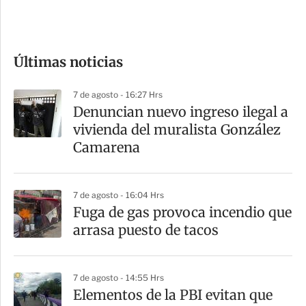
e
c
o
Últimas noticias
m
p
7 de agosto - 16:27 Hrs
a
Denuncian nuevo ingreso ilegal a
r
vivienda del muralista González
t
Camarena
i
r
7 de agosto - 16:04 Hrs
Fuga de gas provoca incendio que
arrasa puesto de tacos
7 de agosto - 14:55 Hrs
Elementos de la PBI evitan que