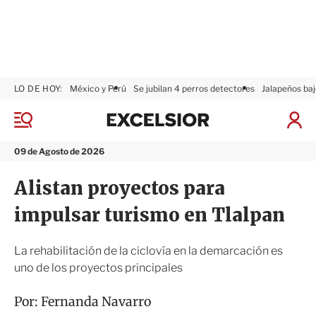
LO DE HOY:
México y Perú
Se jubilan 4 perros detectores
Jalapeños baj
E
x
M
I
c
e
n
n
e
i
09 de Agosto de 2026
ú
l
c
s
i
Alistan proyectos para
i
a
o
r
impulsar turismo en Tlalpan
r
S
e
s
La rehabilitación de la ciclovía en la demarcación es
i
uno de los proyectos principales
ó
n
Por:
Fernanda Navarro