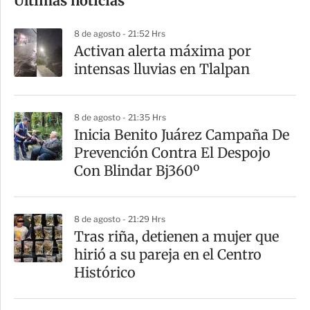
Últimas noticias
m
p
8 de agosto - 21:52 Hrs
a
Activan alerta máxima por
r
intensas lluvias en Tlalpan
t
i
8 de agosto - 21:35 Hrs
r
Inicia Benito Juárez Campaña De
Prevención Contra El Despojo
Con Blindar Bj360º
8 de agosto - 21:29 Hrs
Tras riña, detienen a mujer que
hirió a su pareja en el Centro
Histórico