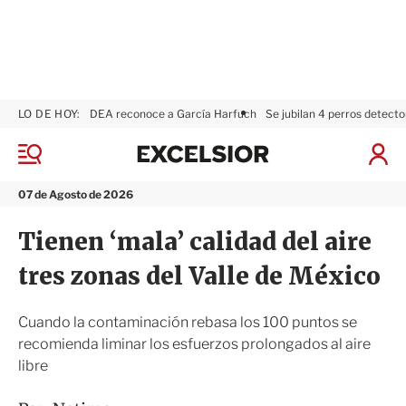
LO DE HOY:
DEA reconoce a García Harfuch
Se jubilan 4 perros detecto
E
x
M
I
c
e
n
n
e
i
07 de Agosto de 2026
ú
l
c
s
i
Tienen ‘mala’ calidad del aire
i
a
o
r
tres zonas del Valle de México
r
S
e
s
Cuando la contaminación rebasa los 100 puntos se
i
recomienda liminar los esfuerzos prolongados al aire
ó
libre
n