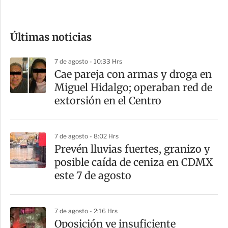
c
o
Últimas noticias
m
p
7 de agosto - 10:33 Hrs
a
Cae pareja con armas y droga en
r
Miguel Hidalgo; operaban red de
t
extorsión en el Centro
i
r
7 de agosto - 8:02 Hrs
Prevén lluvias fuertes, granizo y
posible caída de ceniza en CDMX
este 7 de agosto
7 de agosto - 2:16 Hrs
Oposición ve insuficiente