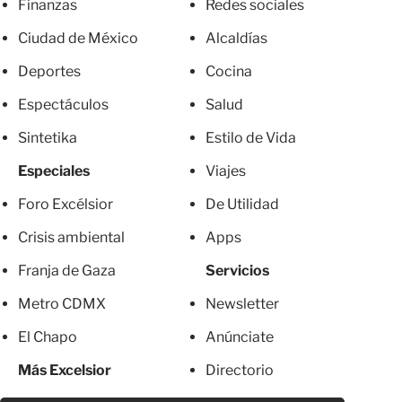
Finanzas
Redes sociales
Ciudad de México
Alcaldías
Deportes
Cocina
Espectáculos
Salud
Sintetika
Estilo de Vida
Especiales
Viajes
Foro Excélsior
De Utilidad
Crisis ambiental
Apps
Franja de Gaza
Servicios
Metro CDMX
Newsletter
El Chapo
Anúnciate
Más Excelsior
Directorio