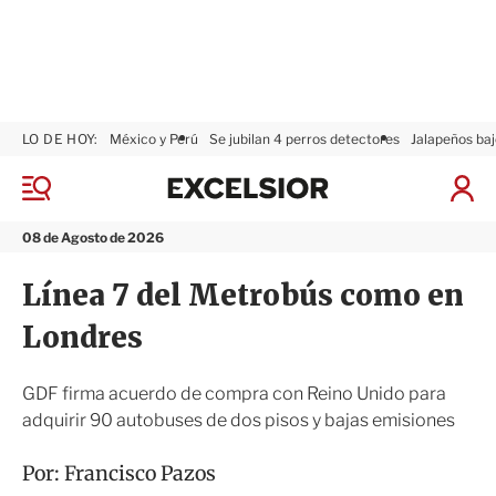
LO DE HOY:
México y Perú
Se jubilan 4 perros detectores
Jalapeños baj
E
x
M
I
c
e
n
n
e
i
08 de Agosto de 2026
ú
l
c
s
i
Línea 7 del Metrobús como en
i
a
o
r
Londres
r
S
e
s
GDF firma acuerdo de compra con Reino Unido para
i
adquirir 90 autobuses de dos pisos y bajas emisiones
ó
n
Por:
Francisco Pazos