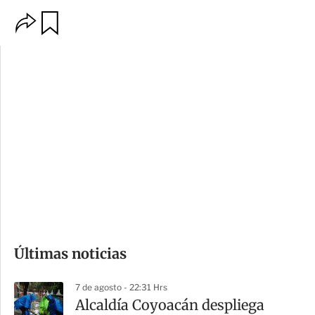
O
G
p
u
c
a
i
r
o
d
n
a
e
r
s
d
e
c
o
Últimas noticias
m
p
7 de agosto - 22:31 Hrs
a
Alcaldía Coyoacán despliega