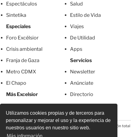
Espectáculos
Salud
Sintetika
Estilo de Vida
Especiales
Viajes
Foro Excélsior
De Utilidad
Crisis ambiental
Apps
Franja de Gaza
Servicios
Metro CDMX
Newsletter
El Chapo
Anúnciate
Más Excelsior
Directorio
Mujeres
Suscripciones
Utilizamos cookies propias y de terceros para
personalizar y mejorar el uso y la experiencia de
© 2026 Todos los derechos reservados. Prohibida la reproducción total
nuestros usuarios en nuestro sitio web.
o parcial, incluyendo cualquier medio electrónico*
Más información