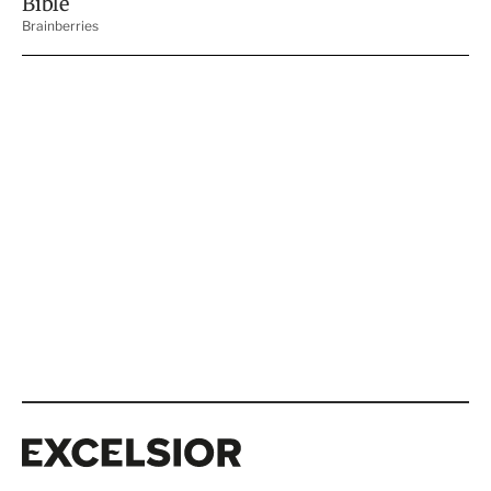
Excelsior
Excelsior