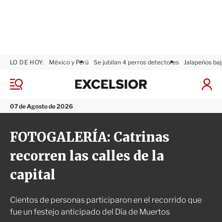
LO DE HOY:
México y Perú
Se jubilan 4 perros detectores
Jalapeños baj
E
x
M
I
c
e
n
n
e
i
07 de Agosto de 2026
ú
l
c
s
i
FOTOGALERÍA: Catrinas
i
a
o
r
recorren las calles de la
r
S
e
capital
s
i
ó
Cientos de personas participaron en el recorrido que
n
fue un festejo anticipado del Día de Muertos