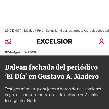
LO DE HOY:
México y Perú
Se jubilan 4 perros detectores
Jalapeños baj
E
x
M
I
c
e
n
n
e
i
07 de Agosto de 2026
ú
l
c
s
i
Balean fachada del periódico
i
a
o
r
'El Día' en Gustavo A. Madero
r
S
e
s
Testigos afirman que sujetos a bordo de una camioneta
i
ó
negra dispararon contra el diario ubicado en Avenida
n
Insurgentes Norte