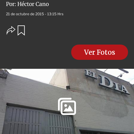
Por:
Héctor Cano
21 de octubre de 2015 - 13:15 Hrs
O
G
u
p
a
c
r
i
d
o
Ver Fotos
a
n
r
e
s
d
e
c
o
m
p
a
r
t
i
r