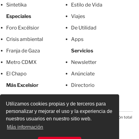
Sintetika
Estilo de Vida
Especiales
Viajes
Foro Excélsior
De Utilidad
Crisis ambiental
Apps
Franja de Gaza
Servicios
Metro CDMX
Newsletter
El Chapo
Anúnciate
Más Excelsior
Directorio
Mujeres
Suscripciones
Utilizamos cookies propias y de terceros para
personalizar y mejorar el uso y la experiencia de
© 2026 Todos los derechos reservados. Prohibida la reproducción total
nuestros usuarios en nuestro sitio web.
o parcial, incluyendo cualquier medio electrónico*
Más información