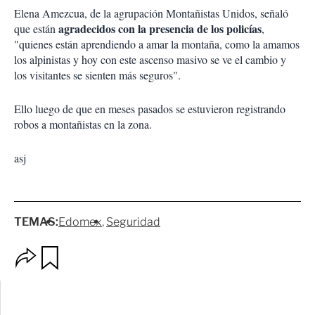
Elena Amezcua, de la agrupación Montañistas Unidos, señaló
agradecidos con la presencia de los policías
que están
,
"quienes están aprendiendo a amar la montaña, como la amamos
los alpinistas y hoy con este ascenso masivo se ve el cambio y
los visitantes se sienten más seguros".
Ello luego de que en meses pasados se estuvieron registrando
robos a montañistas en la zona.
asj
TEMAS:
Edomex
Seguridad
O
G
p
u
c
a
i
r