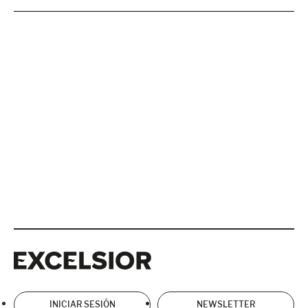
Excelsior
Excelsior
INICIAR SESIÓN
NEWSLETTER