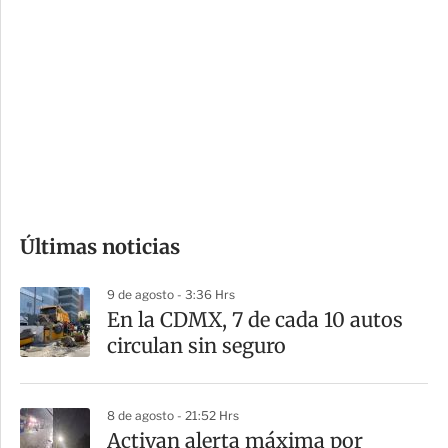
o
d
n
a
e
r
s
d
e
c
o
Últimas noticias
m
p
9 de agosto - 3:36 Hrs
a
En la CDMX, 7 de cada 10 autos
r
circulan sin seguro
t
i
8 de agosto - 21:52 Hrs
r
Activan alerta máxima por