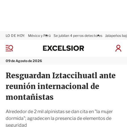
LO DE HOY:
México y Perú
Se jubilan 4 perros detectores
Jalapeños baj
E
x
M
I
c
e
n
n
e
i
09 de Agosto de 2026
ú
l
c
s
i
Resguardan Iztaccihuatl ante
i
a
o
r
reunión internacional de
r
S
e
montañistas
s
i
ó
Alrededor de 2 mil alpinistas se dan cita en "la mujer
n
dormida"; agradecen la presencia de elementos de
seguridad