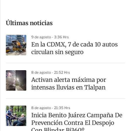
c
o
Últimas noticias
m
p
9 de agosto - 3:36 Hrs
a
En la CDMX, 7 de cada 10 autos
r
circulan sin seguro
t
i
8 de agosto - 21:52 Hrs
r
Activan alerta máxima por
intensas lluvias en Tlalpan
8 de agosto - 21:35 Hrs
Inicia Benito Juárez Campaña De
Prevención Contra El Despojo
Con Blindar Bj360º