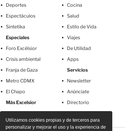
Deportes
Cocina
Espectáculos
Salud
Sintetika
Estilo de Vida
Especiales
Viajes
Foro Excélsior
De Utilidad
Crisis ambiental
Apps
Franja de Gaza
Servicios
Metro CDMX
Newsletter
El Chapo
Anúnciate
Más Excelsior
Directorio
Mujeres
Suscripciones
Utilizamos cookies propias y de terceros para
personalizar y mejorar el uso y la experiencia de