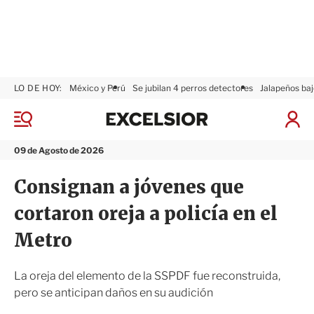
LO DE HOY:
México y Perú
Se jubilan 4 perros detectores
Jalapeños baj
E
x
M
I
c
e
n
n
e
i
09 de Agosto de 2026
ú
l
c
s
i
Consignan a jóvenes que
i
a
o
r
cortaron oreja a policía en el
r
S
e
Metro
s
i
ó
La oreja del elemento de la SSPDF fue reconstruida,
n
pero se anticipan daños en su audición