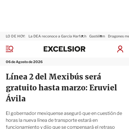
LO DE HOY:
La DEA reconoce a García Harfuch
Gastélum
Dragones m
E
x
M
I
c
e
n
n
e
i
06 de Agosto de 2026
ú
l
c
s
i
Línea 2 del Mexibús será
i
a
o
r
gratuito hasta marzo: Eruviel
r
S
e
Ávila
s
i
ó
El gobernador mexiquense aseguró que en cuestión de
n
horas la nueva línea de transporte estará en
funcionamiento y dijo que se compensará el retraso