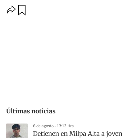
O
G
p
u
c
a
i
r
o
d
n
a
e
r
s
d
e
c
o
Últimas noticias
m
p
6 de agosto - 13:13 Hrs
a
Detienen en Milpa Alta a joven