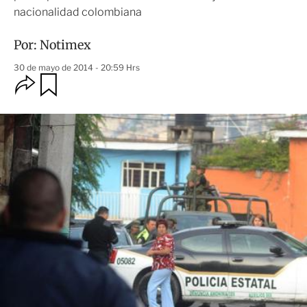
nacionalidad colombiana
Por:
Notimex
30 de mayo de 2014 - 20:59 Hrs
O
G
u
p
a
c
r
i
d
o
a
n
r
e
s
d
e
c
o
m
p
a
r
t
i