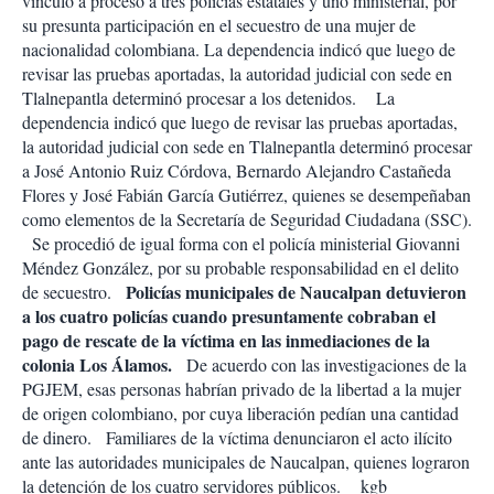
vinculó a proceso a tres policías estatales y uno ministerial, por
su presunta participación en el secuestro de una mujer de
nacionalidad colombiana.
La dependencia indicó que luego de
revisar las pruebas aportadas, la autoridad judicial con sede en
Tlalnepantla determinó procesar a los detenidos.
La
dependencia indicó que luego de revisar las pruebas aportadas,
la autoridad judicial con sede en Tlalnepantla determinó procesar
a José Antonio Ruiz Córdova, Bernardo Alejandro Castañeda
Flores y José Fabián García Gutiérrez, quienes se desempeñaban
como elementos de la Secretaría de Seguridad Ciudadana (SSC).
Se procedió de igual forma con el policía ministerial Giovanni
Méndez González, por su probable responsabilidad en el delito
Policías municipales de Naucalpan detuvieron
de secuestro.
a los cuatro policías cuando presuntamente cobraban el
pago de rescate de la víctima en las inmediaciones de la
colonia Los Álamos.
De acuerdo con las investigaciones de la
PGJEM, esas personas habrían privado de la libertad a la mujer
de origen colombiano, por cuya liberación pedían una cantidad
de dinero. Familiares de la víctima denunciaron el acto ilícito
ante las autoridades municipales de Naucalpan, quienes lograron
la detención de los cuatro servidores públicos. kgb