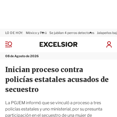
LO DE HOY:
México y Perú
Se jubilan 4 perros detectores
Jalapeños baj
E
x
M
I
c
e
n
n
e
i
08 de Agosto de 2026
ú
l
c
s
i
Inician proceso contra
i
a
o
r
policías estatales acusados de
r
S
e
secuestro
s
i
ó
La PGJEM informó que se vinculó a proceso a tres
n
policías estatales y uno ministerial, por su presunta
participación en el secuestro de una mujer de