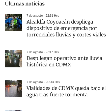
Últimas noticias
m
p
7 de agosto - 22:31 Hrs
a
Alcaldía Coyoacán despliega
r
dispositivo de emergencia por
t
torrenciales lluvias y cortes viales
i
r
7 de agosto - 22:17 Hrs
Despliegan operativo ante lluvia
histórica en CDMX
7 de agosto - 20:34 Hrs
Vialidades de CDMX queda bajo el
agua tras fuerte tormenta