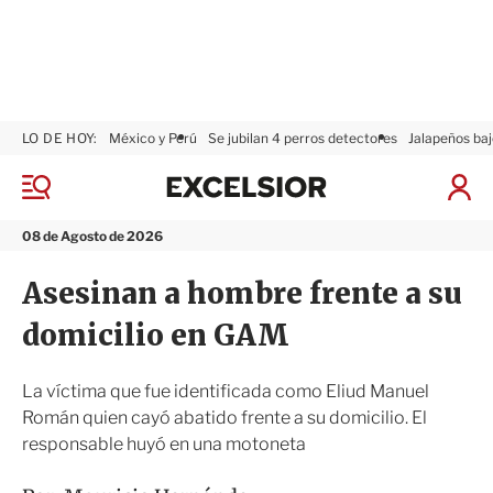
LO DE HOY:
México y Perú
Se jubilan 4 perros detectores
Jalapeños baj
E
x
M
I
c
e
n
n
e
i
08 de Agosto de 2026
ú
l
c
s
i
Asesinan a hombre frente a su
i
a
o
r
domicilio en GAM
r
S
e
s
La víctima que fue identificada como Eliud Manuel
i
Román quien cayó abatido frente a su domicilio. El
ó
responsable huyó en una motoneta
n