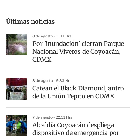
c
o
Últimas noticias
m
p
8 de agosto - 11:11 Hrs
a
Por 'inundación' cierran Parque
r
Nacional Viveros de Coyoacán,
t
CDMX
i
r
8 de agosto - 9:33 Hrs
Catean el Black Diamond, antro
de la Unión Tepito en CDMX
7 de agosto - 22:31 Hrs
Alcaldía Coyoacán despliega
dispositivo de emergencia por