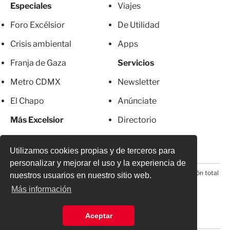
Especiales
Viajes
Foro Excélsior
De Utilidad
Crisis ambiental
Apps
Franja de Gaza
Servicios
Metro CDMX
Newsletter
El Chapo
Anúnciate
Más Excelsior
Directorio
Mujeres
Suscripciones
Utilizamos cookies propias y de terceros para
personalizar y mejorar el uso y la experiencia de
© 2026 Todos los derechos reservados. Prohibida la reproducción total
nuestros usuarios en nuestro sitio web.
o parcial, incluyendo cualquier medio electrónico*
Más información
Aceptar