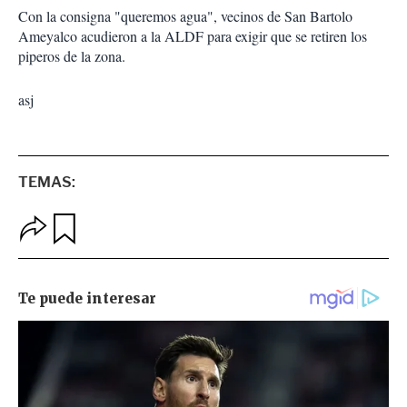
Con la consigna "queremos agua", vecinos de San Bartolo
Ameyalco acudieron a la ALDF para exigir que se retiren los
piperos de la zona.
asj
TEMAS:
O
G
p
u
c
a
i
r
o
d
n
a
e
r
s