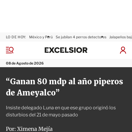
LO DE HOY:
México y Perú
Se jubilan 4 perros detectores
Jalapeños baj
E
x
M
I
c
e
n
n
e
i
08 de Agosto de 2026
ú
l
c
s
i
“Ganan 80 mdp al año piperos
i
a
o
r
de Ameyalco”
r
S
e
s
Insiste delegado Luna en que ese grupo originó los
i
ó
disturbios del 21 de mayo pasado
n
Por:
Ximena Mejía