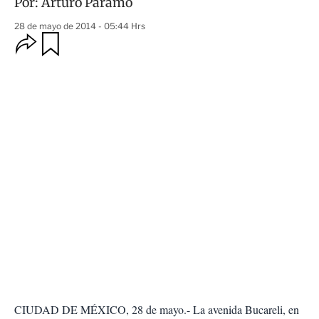
Por:
Arturo Páramo
28 de mayo de 2014 - 05:44 Hrs
O
G
u
p
a
c
r
i
d
o
a
n
r
e
s
d
e
c
o
m
p
a
r
t
i
r
CIUDAD DE MÉXICO, 28 de mayo.- La avenida Bucareli, en