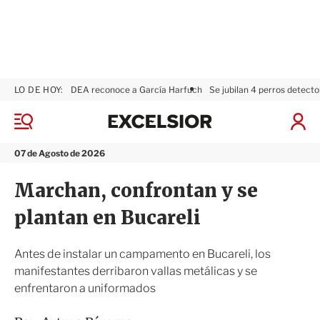
LO DE HOY:
DEA reconoce a García Harfuch
Se jubilan 4 perros detecto
E
x
M
I
c
e
n
n
e
i
07 de Agosto de 2026
ú
l
c
s
i
Marchan, confrontan y se
i
a
o
r
plantan en Bucareli
r
S
e
s
Antes de instalar un campamento en Bucareli, los
i
manifestantes derribaron vallas metálicas y se
ó
enfrentaron a uniformados
n