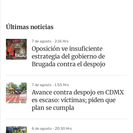
e
c
o
Últimas noticias
m
p
7 de agosto - 2:16 Hrs
a
Oposición ve insuficiente
r
estrategia del gobierno de
t
Brugada contra el despojo
i
r
7 de agosto - 1:55 Hrs
Avance contra despojo en CDMX
es escaso: víctimas; piden que
plan se cumpla
6 de agosto - 20:30 Hrs