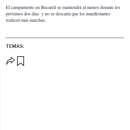
El campamento en Bucareli se mantendrá al menos durante los
próximos dos días y no se descarta que los manifestantes
realicen más marchas.
TEMAS:
O
G
p
u
c
a
i
r
o
d
n
a
e
r
s
d