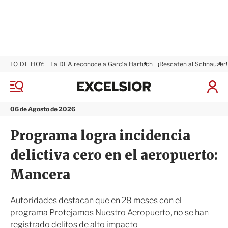
LO DE HOY:
La DEA reconoce a García Harfuch
¡Rescaten al Schnauzer!
E
x
M
I
c
e
n
n
e
i
06 de Agosto de 2026
ú
l
c
s
i
Programa logra incidencia
i
a
o
r
delictiva cero en el aeropuerto:
r
S
e
Mancera
s
i
ó
Autoridades destacan que en 28 meses con el
n
programa Protejamos Nuestro Aeropuerto, no se han
registrado delitos de alto impacto