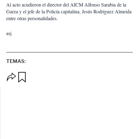
Al acto acudieron el director del AICM Alfonso Sarabia de la
Garza y el jefe de la Policía capitalina, Jesús Rodríguez Almeida
entre otras personalidades.
asj
TEMAS:
O
G
p
u
c
a
i
r
o
d
n
a
e
r
s