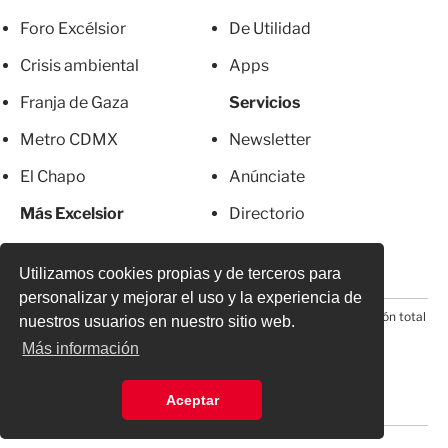
Foro Excélsior
De Utilidad
Crisis ambiental
Apps
Franja de Gaza
Servicios
Metro CDMX
Newsletter
El Chapo
Anúnciate
Más Excelsior
Directorio
Mujeres
Suscripciones
Utilizamos cookies propias y de terceros para
personalizar y mejorar el uso y la experiencia de
© 2026 Todos los derechos reservados. Prohibida la reproducción total
nuestros usuarios en nuestro sitio web.
o parcial, incluyendo cualquier medio electrónico*
Más información
Aceptar