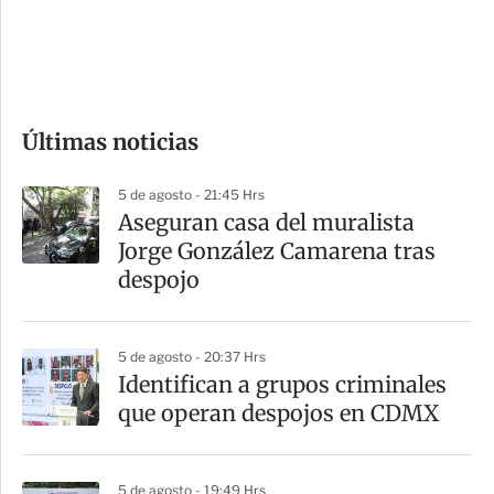
d
e
c
o
Últimas noticias
m
p
5 de agosto - 21:45 Hrs
a
Aseguran casa del muralista
r
Jorge González Camarena tras
t
despojo
i
r
5 de agosto - 20:37 Hrs
Identifican a grupos criminales
que operan despojos en CDMX
5 de agosto - 19:49 Hrs