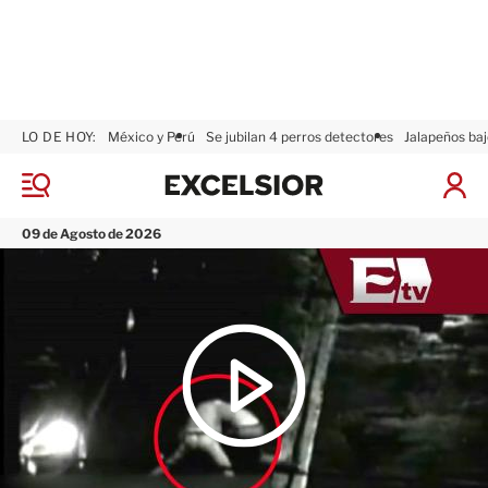
LO DE HOY:
México y Perú
Se jubilan 4 perros detectores
Jalapeños baj
E
x
M
I
c
e
n
n
e
i
09 de Agosto de 2026
ú
l
c
s
i
i
a
o
r
r
S
e
s
i
ó
n