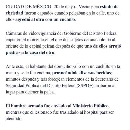
o
a
estado de
CIUDAD DE MÉXICO, 20 de mayo.- Vecinos en
n
r
e
ebriedad
fueron captados cuando peleaban en la calle, uno de
s
agredió al otro con un cuchillo
ellos
.
d
e
Cámaras de videovigilancia del Gobierno del Distrito Federal
c
captaron el momento en el que dos sujetos de una colonia al
o
m
uno de ellos arrojó
oriente de la capital pelean después de que
p
piedras a la casa del otro
.
a
r
Ante esto, el habitante del domicilio salió con un cuchillo en la
t
provocándole diversas heridas
mano y se le fue encima,
i
;
r
minutos después y tras forcejear, elementos de la Secretaría de
Seguridad Pública del Distrito Federal (SSPDF) arribaron al
lugar para detener la pelea.
hombre armado fue enviado al Ministerio Público
El
,
mientras que el lesionado fue trasladado al hospital para ser
atendido.