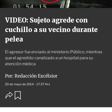
VIDEO: Sujeto agrede con
cuchillo a su vecino durante
pelea
El agresor fue enviado al ministerio Público, mientras
que el agredido canalizado a un hospital para su
atención médica
Por:
Redacción Excélsior
20 de mayo de 2014 - 17:37 Hrs
O
G
u
p
a
c
r
i
d