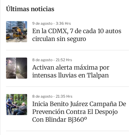
o
Últimas noticias
m
p
9 de agosto - 3:36 Hrs
a
En la CDMX, 7 de cada 10 autos
r
circulan sin seguro
t
i
8 de agosto - 21:52 Hrs
r
Activan alerta máxima por
intensas lluvias en Tlalpan
8 de agosto - 21:35 Hrs
Inicia Benito Juárez Campaña De
Prevención Contra El Despojo
Con Blindar Bj360º