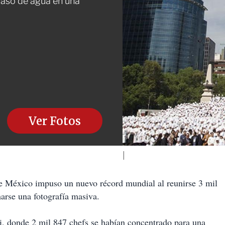
vaso de agua en una
Ver Fotos
 México impuso un nuevo récord mundial al reunirse 3 mil
arse una fotografía masiva.
ai, donde 2 mil 847 chefs se habían concentrado para una