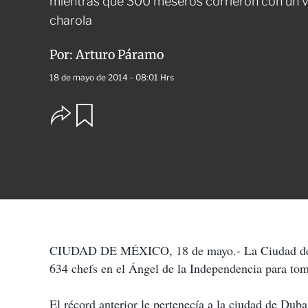
mientras que 300 meseros corrieron con un 
charola
Por:
Arturo Páramo
18 de mayo de 2014 - 08:01 Hrs
O
G
u
p
a
c
r
i
d
o
a
n
r
e
s
d
e
c
CIUDAD DE MÉXICO, 18 de mayo.-
La Ciudad de
o
634 chefs en el Ángel de la Independencia para tom
m
p
a
El récord anterior le pertenecía a la ciudad de Dub
r