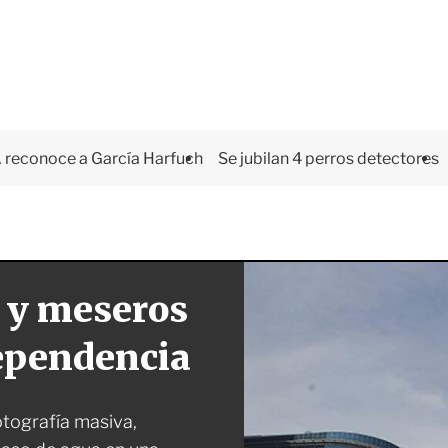
 reconoce a García Harfuch
Se jubilan 4 perros detectores
 y meseros
dependencia
otografía masiva,