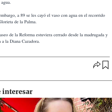
 agua.
embargo, a 89 se les cayó el vaso con agua en el recorrido
Glorieta de la Palma.
 Paseo de la Reforma estuviera cerrado desde la madrugada y
a a la Diana Cazadora.
O
p
u
c
a
i
r
o
d
n
a
e
r