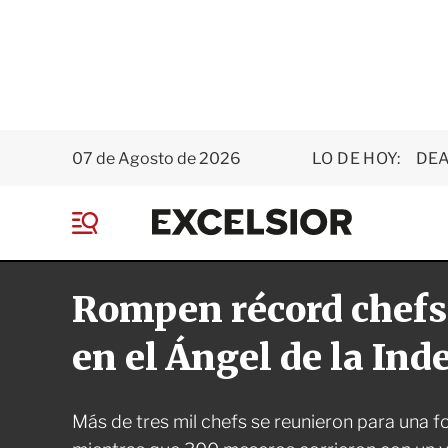
07 de Agosto de 2026
LO DE HOY:
DEA
E
x
M
c
e
e
n
l
Rompen récord chefs
ú
s
i
o
en el Ángel de la In
r
Más de tres mil chefs se reunieron para una f