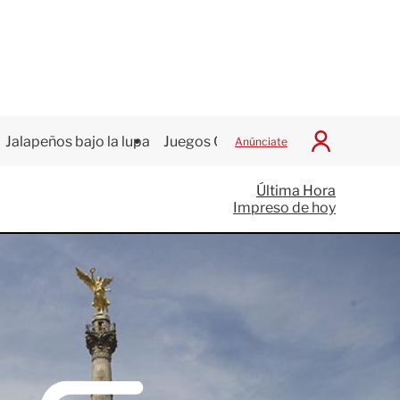
Jalapeños bajo la lupa
Juegos Centroamericanos
Anúnciate
I
n
i
Última Hora
c
Impreso de hoy
i
a
r
S
e
s
i
ó
n