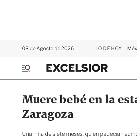
08 de Agosto de 2026
LO DE HOY:
Méxi
E
x
M
c
e
e
n
l
ú
s
Muere bebé en la est
i
o
Zaragoza
r
Una niña de siete meses, quien padecía neumo