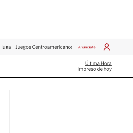
 lupa
Juegos Centroamericanos
Anúnciate
I
n
i
Última Hora
c
Impreso de hoy
i
a
r
S
e
s
i
ó
n