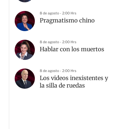
8 de agosto - 2:00 Hrs
Pragmatismo chino
8 de agosto - 2:00 Hrs
Hablar con los muertos
8 de agosto - 2:00 Hrs
Los videos inexistentes y
la silla de ruedas
G