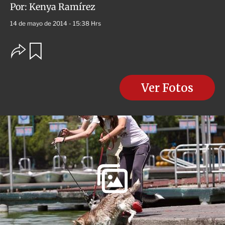
Por:
Kenya Ramírez
14 de mayo de 2014 - 15:38 Hrs
O
G
u
p
a
c
r
i
d
o
Ver Fotos
a
n
r
e
s
d
e
c
o
m
p
a
r
t
i
r