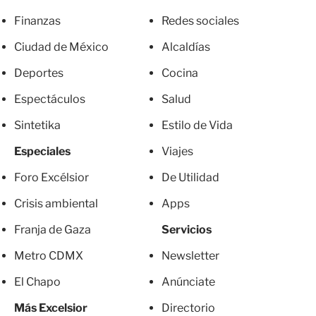
Finanzas
Redes sociales
Ciudad de México
Alcaldías
Deportes
Cocina
Espectáculos
Salud
Sintetika
Estilo de Vida
Especiales
Viajes
Foro Excélsior
De Utilidad
Crisis ambiental
Apps
Franja de Gaza
Servicios
Metro CDMX
Newsletter
El Chapo
Anúnciate
Más Excelsior
Directorio