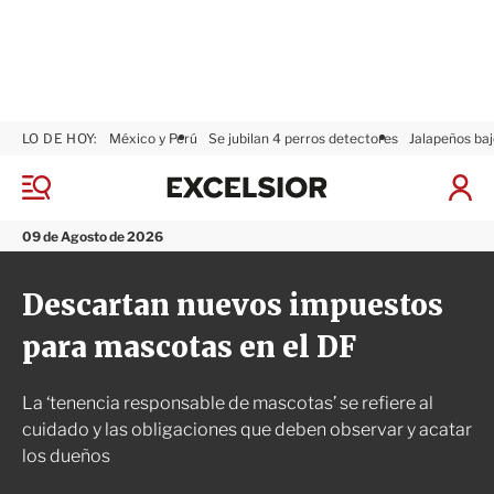
LO DE HOY:
México y Perú
Se jubilan 4 perros detectores
Jalapeños baj
E
x
M
I
c
e
n
n
e
i
09 de Agosto de 2026
ú
l
c
s
i
Descartan nuevos impuestos
i
a
o
r
para mascotas en el DF
r
S
e
s
La ‘tenencia responsable de mascotas’ se refiere al
i
ó
cuidado y las obligaciones que deben observar y acatar
n
los dueños