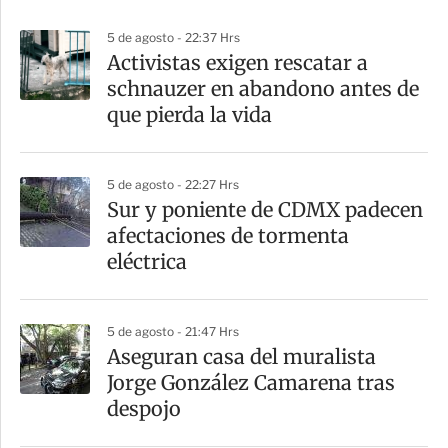
p
5 de agosto - 22:37 Hrs
a
Activistas exigen rescatar a
r
schnauzer en abandono antes de
t
que pierda la vida
i
r
5 de agosto - 22:27 Hrs
Sur y poniente de CDMX padecen
afectaciones de tormenta
eléctrica
5 de agosto - 21:47 Hrs
Aseguran casa del muralista
Jorge González Camarena tras
despojo