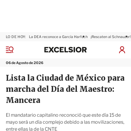
LO DE HOY:
La DEA reconoce a García Harfuch
¡Rescaten al Schnauzer!
E
x
M
I
c
e
n
n
e
i
06 de Agosto de 2026
ú
l
c
s
i
Lista la Ciudad de México para
i
a
o
r
marcha del Día del Maestro:
r
S
e
Mancera
s
i
ó
El mandatario capitalino reconoció que este día 15 de
n
mayo será un día complejo debido a las movilizaciones,
entre ellas la de la CNTE