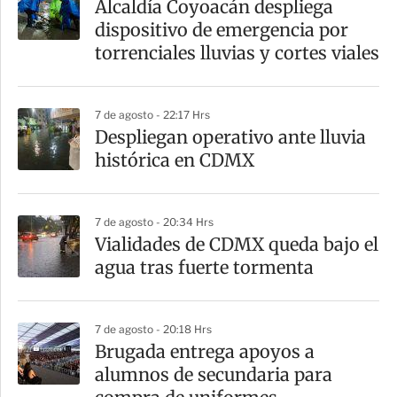
Alcaldía Coyoacán despliega
r
dispositivo de emergencia por
t
torrenciales lluvias y cortes viales
i
r
7 de agosto - 22:17 Hrs
Despliegan operativo ante lluvia
histórica en CDMX
7 de agosto - 20:34 Hrs
Vialidades de CDMX queda bajo el
agua tras fuerte tormenta
7 de agosto - 20:18 Hrs
Brugada entrega apoyos a
alumnos de secundaria para