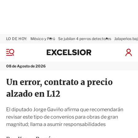
LO DE HOY:
México y Perú
Se jubilan 4 perros detectores
Jalapeños baj
E
x
M
I
c
e
n
n
e
i
08 de Agosto de 2026
ú
l
c
s
i
Un error, contrato a precio
i
a
o
r
alzado en L12
r
S
e
s
El diputado Jorge Gaviño afirma que recomendarán
i
revisar este tipo de convenios para obras de gran
ó
magnitud; llama a asumir responsabilidades
n