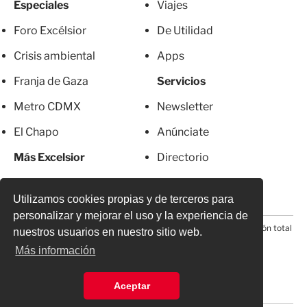
Especiales
Viajes
Foro Excélsior
De Utilidad
Crisis ambiental
Apps
Franja de Gaza
Servicios
Metro CDMX
Newsletter
El Chapo
Anúnciate
Más Excelsior
Directorio
Mujeres
Suscripciones
Utilizamos cookies propias y de terceros para
personalizar y mejorar el uso y la experiencia de
© 2026 Todos los derechos reservados. Prohibida la reproducción total
nuestros usuarios en nuestro sitio web.
o parcial, incluyendo cualquier medio electrónico*
Más información
Aceptar