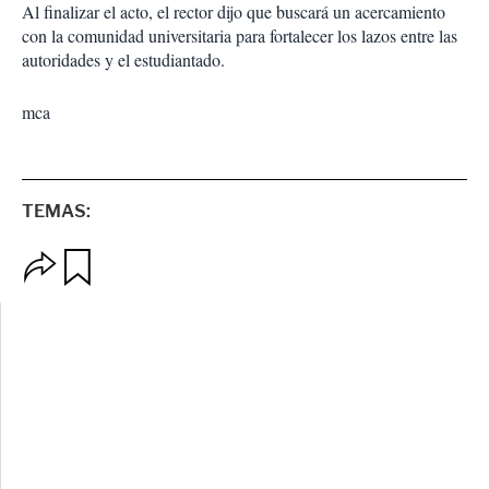
Al finalizar el acto, el rector dijo que buscará un acercamiento
con la comunidad universitaria para fortalecer los lazos entre las
autoridades y el estudiantado.
mca
TEMAS:
O
G
p
u
c
a
i
r
o
d
n
a
e
r
s