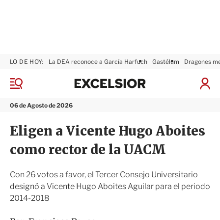
LO DE HOY:
La DEA reconoce a García Harfuch
Gastélum
Dragones m
E
x
M
I
c
e
n
n
e
i
06 de Agosto de 2026
ú
l
c
s
i
Eligen a Vicente Hugo Aboites
i
a
o
r
como rector de la UACM
r
S
e
s
Con 26 votos a favor, el Tercer Consejo Universitario
i
designó a Vicente Hugo Aboites Aguilar para el periodo
ó
2014-2018
n