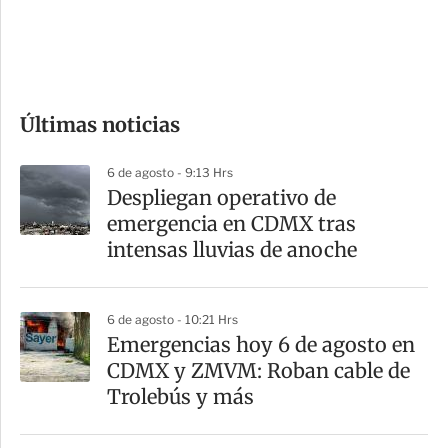
d
e
c
o
Últimas noticias
m
p
6 de agosto - 9:13 Hrs
a
Despliegan operativo de
r
emergencia en CDMX tras
t
intensas lluvias de anoche
i
r
6 de agosto - 10:21 Hrs
Emergencias hoy 6 de agosto en
CDMX y ZMVM: Roban cable de
Trolebús y más