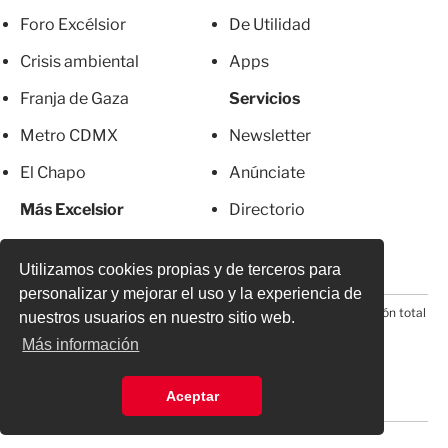
Foro Excélsior
De Utilidad
Crisis ambiental
Apps
Franja de Gaza
Servicios
Metro CDMX
Newsletter
El Chapo
Anúnciate
Más Excelsior
Directorio
Mujeres
Suscripciones
Utilizamos cookies propias y de terceros para
personalizar y mejorar el uso y la experiencia de
© 2026 Todos los derechos reservados. Prohibida la reproducción total
nuestros usuarios en nuestro sitio web.
o parcial, incluyendo cualquier medio electrónico*
Más información
Aceptar