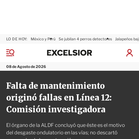
LO DE HOY:
México y Perú
Se jubilan 4 perros detectores
Jalapeños baj
E
x
M
I
c
e
n
n
e
i
08 de Agosto de 2026
ú
l
c
s
i
Falta de mantenimiento
i
a
o
r
originó fallas en Línea 12:
r
S
e
Comisión investigadora
s
i
ó
El órgano de la ALDF concluyó que éste es el motivo
n
del desgaste ondulatorio en las vías; no descartó