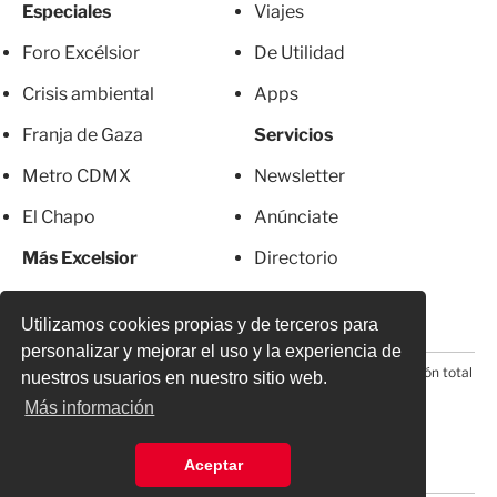
Especiales
Viajes
Foro Excélsior
De Utilidad
Crisis ambiental
Apps
Franja de Gaza
Servicios
Metro CDMX
Newsletter
El Chapo
Anúnciate
Más Excelsior
Directorio
Mujeres
Suscripciones
Utilizamos cookies propias y de terceros para
personalizar y mejorar el uso y la experiencia de
© 2026 Todos los derechos reservados. Prohibida la reproducción total
nuestros usuarios en nuestro sitio web.
o parcial, incluyendo cualquier medio electrónico*
Más información
Aceptar