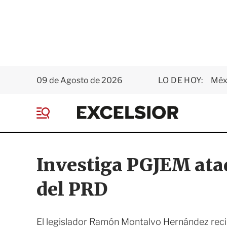
09 de Agosto de 2026
LO DE HOY:
Méxi
E
x
M
c
e
e
n
l
ú
s
Investiga PGJEM ataq
i
o
del PRD
r
El legislador Ramón Montalvo Hernández reci