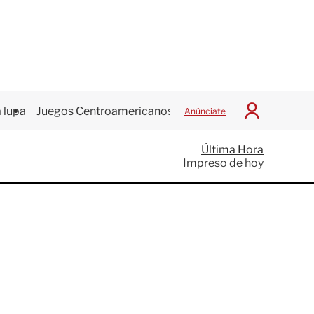
 lupa
Juegos Centroamericanos
Anúnciate
I
n
i
Última Hora
c
Impreso de hoy
i
a
r
S
e
s
i
ó
n