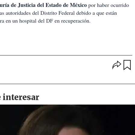
ría de Justicia del Estado de México
por haber ocurrido
as autoridades del Distrito Federal debido a que están
ra en un hospital del DF en recuperación.
O
p
u
c
a
i
r
o
d
n
a
e
r
s
d