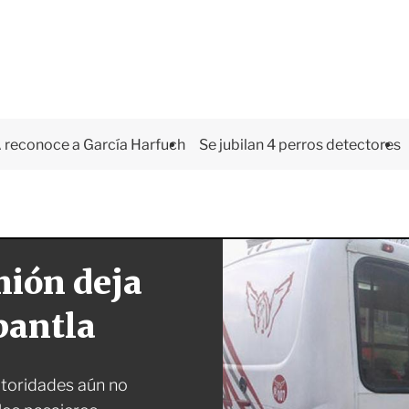
 reconoce a García Harfuch
Se jubilan 4 perros detectores
mión deja
pantla
utoridades aún no