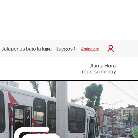
Jalapeños bajo la lupa
Juegos Centroamericanos
Anúnciate
I
n
i
Última Hora
c
Impreso de hoy
i
a
r
S
e
s
i
ó
n