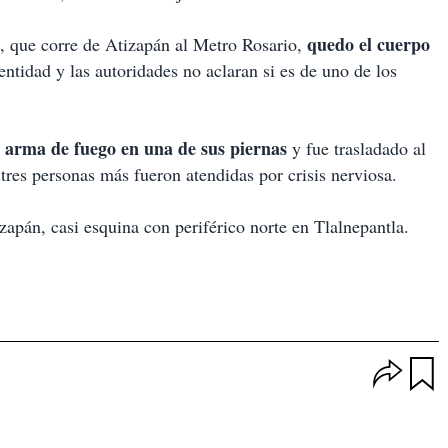
quedo el cuerpo
, que corre de Atizapán al Metro Rosario,
entidad y las autoridades no aclaran si es de uno de los
r arma de fuego en una de sus piernas
y fue trasladado al
res personas más fueron atendidas por crisis nerviosa.
zapán, casi esquina con periférico norte en Tlalnepantla.
O
p
u
c
a