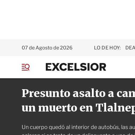
07 de Agosto de 2026
LO DE HOY:
DEA
E
x
M
c
e
e
n
l
Presunto asalto a ca
ú
s
i
o
un muerto en Tlalne
r
Un cuerpo quedó al interior de autobús, las a